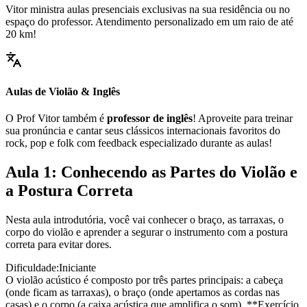
Vitor ministra aulas presenciais exclusivas na sua residência ou no
espaço do professor. Atendimento personalizado em um raio de até
20 km!
Aulas de Violão & Inglês
O Prof Vitor também é
professor de inglês
! Aproveite para treinar
sua pronúncia e cantar seus clássicos internacionais favoritos do
rock, pop e folk com feedback especializado durante as aulas!
Aula 1: Conhecendo as Partes do Violão e
a Postura Correta
Nesta aula introdutória, você vai conhecer o braço, as tarraxas, o
corpo do violão e aprender a segurar o instrumento com a postura
correta para evitar dores.
Dificuldade:
Iniciante
O violão acústico é composto por três partes principais: a cabeça
(onde ficam as tarraxas), o braço (onde apertamos as cordas nas
casas) e o corpo (a caixa acústica que amplifica o som). **Exercício