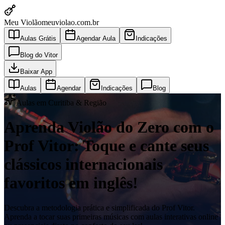
Meu Violão
meuviolao.com.br
Aulas Grátis
Agendar Aula
Indicações
Blog do Vitor
Baixar App
Aulas
Agendar
Indicações
Blog
Aulas em Curitiba & Região
Aprenda Violão do Zero com o
Prof Vitor: Toque e cante seus
clássicos internacionais
favoritos em inglês!
Descubra a metodologia prática e simplificada do Prof Vitor.
Aprenda a tocar suas primeiras músicas com aulas interativas online