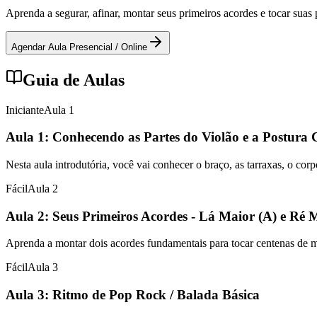
Aprenda a segurar, afinar, montar seus primeiros acordes e tocar sua
Agendar Aula Presencial / Online
Guia de Aulas
Iniciante
Aula
1
Aula 1: Conhecendo as Partes do Violão e a Postura 
Nesta aula introdutória, você vai conhecer o braço, as tarraxas, o cor
Fácil
Aula
2
Aula 2: Seus Primeiros Acordes - Lá Maior (A) e Ré 
Aprenda a montar dois acordes fundamentais para tocar centenas de mús
Fácil
Aula
3
Aula 3: Ritmo de Pop Rock / Balada Básica