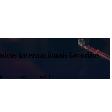
sicos internacionais favoritos
is direto no conforto do seu lar!