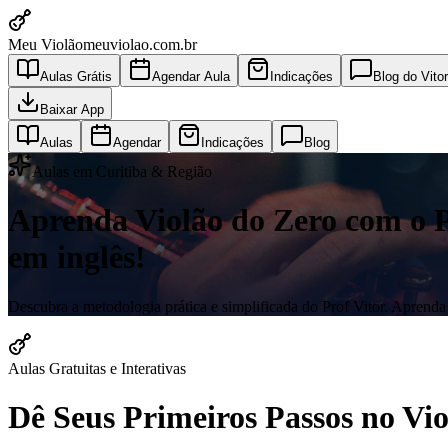
Meu Violão
meuviolao.com.br
Aulas Grátis
Agendar Aula
Indicações
Blog do Vitor
Baixar App
Aulas
Agendar
Indicações
Blog
Aulas em Curitiba & Região
Aprenda Violão do Zero com o Pro
em inglês!
Descubra a metodologia prática e simplificada do Prof Vitor. Aprenda a
Aulas Gratuitas e Interativas
Dê Seus Primeiros Passos no V