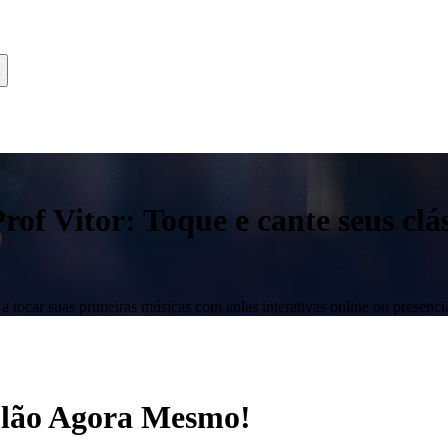
f Vitor: Toque e cante seus clás
 tocar suas primeiras músicas com aulas interativas online ou presencia
iolão Agora Mesmo!