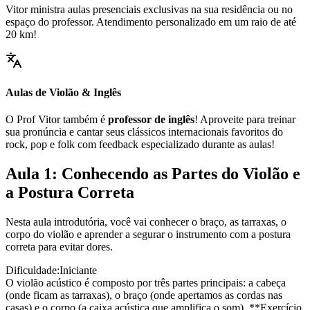
Vitor ministra aulas presenciais exclusivas na sua residência ou no
espaço do professor. Atendimento personalizado em um raio de até
20 km!
Aulas de Violão & Inglês
O Prof Vitor também é
professor de inglês
! Aproveite para treinar
sua pronúncia e cantar seus clássicos internacionais favoritos do
rock, pop e folk com feedback especializado durante as aulas!
Aula 1: Conhecendo as Partes do Violão e
a Postura Correta
Nesta aula introdutória, você vai conhecer o braço, as tarraxas, o
corpo do violão e aprender a segurar o instrumento com a postura
correta para evitar dores.
Dificuldade:
Iniciante
O violão acústico é composto por três partes principais: a cabeça
(onde ficam as tarraxas), o braço (onde apertamos as cordas nas
casas) e o corpo (a caixa acústica que amplifica o som). **Exercício