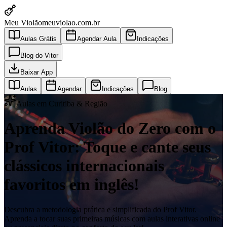
Meu Violão
meuviolao.com.br
Aulas Grátis
Agendar Aula
Indicações
Blog do Vitor
Baixar App
Aulas
Agendar
Indicações
Blog
Aulas em Curitiba & Região
Aprenda Violão do Zero com o
Prof Vitor: Toque e cante seus
clássicos internacionais
favoritos em inglês!
Descubra a metodologia prática e simplificada do Prof Vitor.
Aprenda a tocar suas primeiras músicas com aulas interativas online