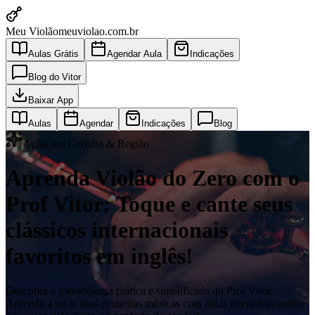
Meu Violão
meuviolao.com.br
Aulas Grátis
Agendar Aula
Indicações
Blog do Vitor
Baixar App
Aulas
Agendar
Indicações
Blog
Aulas em Curitiba & Região
Aprenda Violão do Zero com o
Prof Vitor: Toque e cante seus
clássicos internacionais
favoritos em inglês!
Descubra a metodologia prática e simplificada do Prof Vitor.
Aprenda a tocar suas primeiras músicas com aulas interativas online