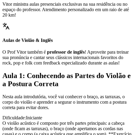
Vitor ministra aulas presenciais exclusivas na sua residência ou no
espaço do professor. Atendimento personalizado em um raio de até
20 km!
Aulas de Violão & Inglês
O Prof Vitor também é
professor de inglês
! Aproveite para treinar
sua pronúncia e cantar seus clássicos internacionais favoritos do
rock, pop e folk com feedback especializado durante as aulas!
Aula 1: Conhecendo as Partes do Violão e
a Postura Correta
Nesta aula introdutória, você vai conhecer o braço, as tarraxas, o
corpo do violão e aprender a segurar o instrumento com a postura
correta para evitar dores.
Dificuldade:
Iniciante
O violão acústico é composto por três partes principais: a cabeça
(onde ficam as tarraxas), o braço (onde apertamos as cordas nas
casas) e o corpo (a caixa acústica que amplifica o som). **Exercício