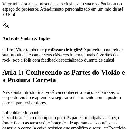
Vitor ministra aulas presenciais exclusivas na sua residência ou no
espaço do professor. Atendimento personalizado em um raio de até
20 km!
Aulas de Violão & Inglês
O Prof Vitor também é
professor de inglês
! Aproveite para treinar
sua pronúncia e cantar seus clássicos internacionais favoritos do
rock, pop e folk com feedback especializado durante as aulas!
Aula 1: Conhecendo as Partes do Violão e
a Postura Correta
Nesta aula introdutória, você vai conhecer o braço, as tarraxas, o
corpo do violão e aprender a segurar o instrumento com a postura
correta para evitar dores.
Dificuldade:
Iniciante
O violão acústico é composto por três partes principais: a cabeça
(onde ficam as tarraxas), o braço (onde apertamos as cordas nas
casas) e o corpo (a caixa acústica que amplifica o som). **Exercício