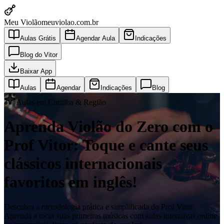
Meu Violão
meuviolao.com.br
Aulas Grátis
Agendar Aula
Indicações
Blog do Vitor
Baixar App
Aulas
Agendar
Indicações
Blog
Aulas em Curitiba & Região
Aprenda Violão do Zero com o
Prof Vitor: Toque e cante seus
clássicos internacionais
favoritos em inglês!
Descubra a metodologia prática e simplificada do Prof Vitor.
Aprenda a tocar suas primeiras músicas com aulas interativas online