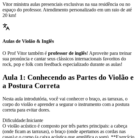
Vitor ministra aulas presenciais exclusivas na sua residência ou no
espaço do professor. Atendimento personalizado em um raio de até
20 km!
Aulas de Violão & Inglês
O Prof Vitor também é
professor de inglês
! Aproveite para treinar
sua pronúncia e cantar seus clássicos internacionais favoritos do
rock, pop e folk com feedback especializado durante as aulas!
Aula 1: Conhecendo as Partes do Violão e
a Postura Correta
Nesta aula introdutória, você vai conhecer o braço, as tarraxas, o
corpo do violão e aprender a segurar o instrumento com a postura
correta para evitar dores.
Dificuldade:
Iniciante
O violão acústico é composto por três partes principais: a cabeça
(onde ficam as tarraxas), o braço (onde apertamos as cordas nas
casas) e o corpo (a caixa acústica que amplifica o som). **Exercício