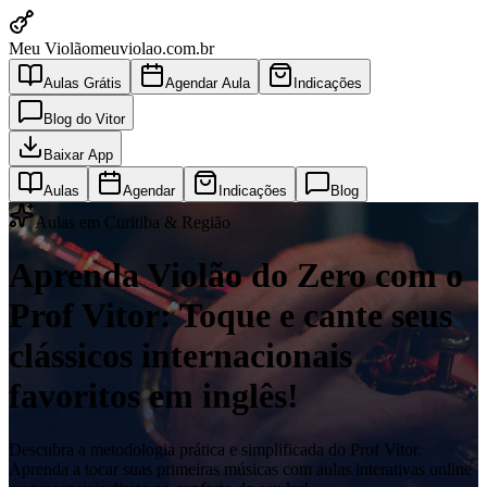
Meu Violão
meuviolao.com.br
Aulas Grátis
Agendar Aula
Indicações
Blog do Vitor
Baixar App
Aulas
Agendar
Indicações
Blog
Aulas em Curitiba & Região
Aprenda Violão do Zero com o
Prof Vitor: Toque e cante seus
clássicos internacionais
favoritos em inglês!
Descubra a metodologia prática e simplificada do Prof Vitor.
Aprenda a tocar suas primeiras músicas com aulas interativas online