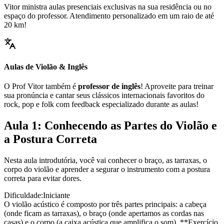
Vitor ministra aulas presenciais exclusivas na sua residência ou no
espaço do professor. Atendimento personalizado em um raio de até
20 km!
Aulas de Violão & Inglês
O Prof Vitor também é
professor de inglês
! Aproveite para treinar
sua pronúncia e cantar seus clássicos internacionais favoritos do
rock, pop e folk com feedback especializado durante as aulas!
Aula 1: Conhecendo as Partes do Violão e
a Postura Correta
Nesta aula introdutória, você vai conhecer o braço, as tarraxas, o
corpo do violão e aprender a segurar o instrumento com a postura
correta para evitar dores.
Dificuldade:
Iniciante
O violão acústico é composto por três partes principais: a cabeça
(onde ficam as tarraxas), o braço (onde apertamos as cordas nas
casas) e o corpo (a caixa acústica que amplifica o som). **Exercício