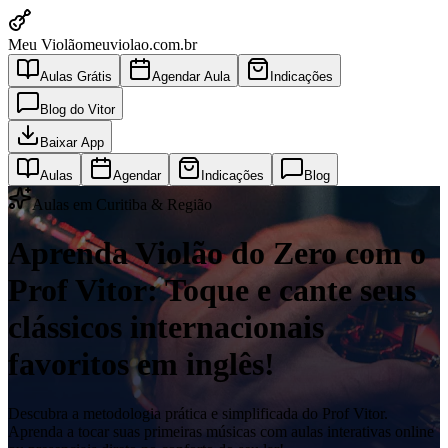
Meu Violão
meuviolao.com.br
Aulas Grátis
Agendar Aula
Indicações
Blog do Vitor
Baixar App
Aulas
Agendar
Indicações
Blog
Aulas em Curitiba & Região
Aprenda Violão do Zero com o
Prof Vitor: Toque e cante seus
clássicos internacionais
favoritos em inglês!
Descubra a metodologia prática e simplificada do Prof Vitor.
Aprenda a tocar suas primeiras músicas com aulas interativas online