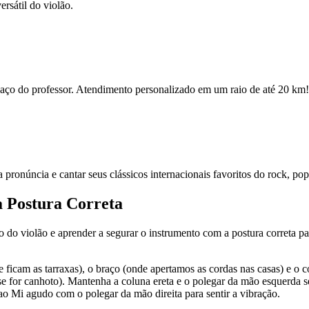
rsátil do violão.
espaço do professor. Atendimento personalizado em um raio de até 20 km!
ua pronúncia e cantar seus clássicos internacionais favoritos do rock, po
a Postura Correta
po do violão e aprender a segurar o instrumento com a postura correta par
e ficam as tarraxas), o braço (onde apertamos as cordas nas casas) e o 
se for canhoto). Mantenha a coluna ereta e o polegar da mão esquerda s
ao Mi agudo com o polegar da mão direita para sentir a vibração.