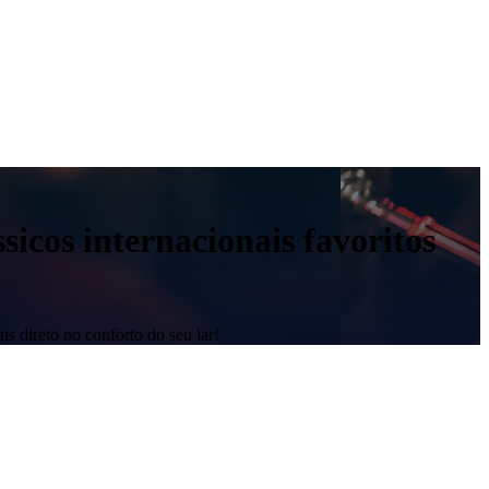
sicos internacionais favoritos
is direto no conforto do seu lar!