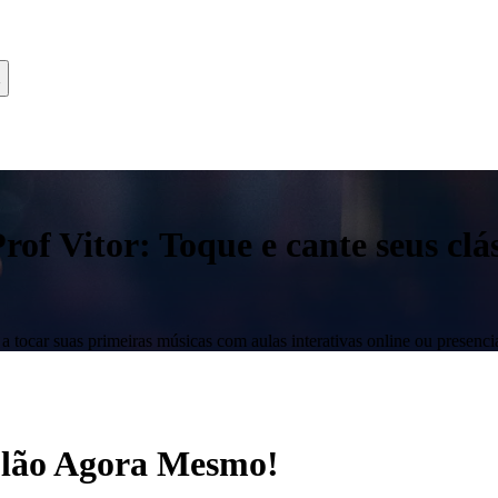
f Vitor: Toque e cante seus clás
 tocar suas primeiras músicas com aulas interativas online ou presencia
iolão Agora Mesmo!