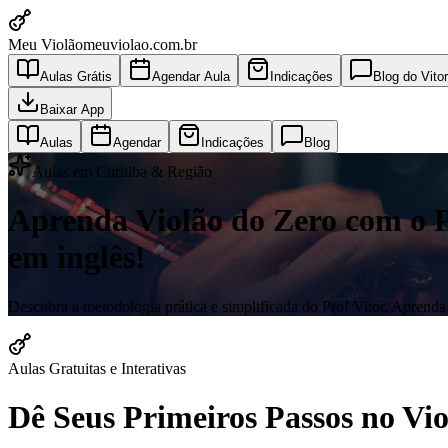
Meu Violão
meuviolao.com.br
Aulas Grátis
Agendar Aula
Indicações
Blog do Vitor
Baixar App
Aulas
Agendar
Indicações
Blog
Aulas em Curitiba & Região
Aprenda Violão do Zero com o Pro
em inglês!
Descubra a metodologia prática e simplificada do Prof Vitor. Aprenda a
Aulas Gratuitas e Interativas
Dê Seus Primeiros Passos no V