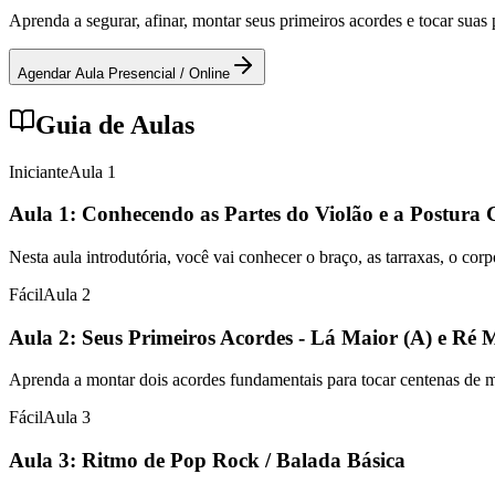
Aprenda a segurar, afinar, montar seus primeiros acordes e tocar sua
Agendar Aula Presencial / Online
Guia de Aulas
Iniciante
Aula
1
Aula 1: Conhecendo as Partes do Violão e a Postura 
Nesta aula introdutória, você vai conhecer o braço, as tarraxas, o cor
Fácil
Aula
2
Aula 2: Seus Primeiros Acordes - Lá Maior (A) e Ré 
Aprenda a montar dois acordes fundamentais para tocar centenas de mús
Fácil
Aula
3
Aula 3: Ritmo de Pop Rock / Balada Básica