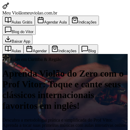
Meu Violão
meuviolao.com.br
Aulas Grátis
Agendar Aula
Indicações
Blog do Vitor
Baixar App
Aulas
Agendar
Indicações
Blog
Aulas em Curitiba & Região
Aprenda Violão do Zero com o
Prof Vitor: Toque e cante seus
clássicos internacionais
favoritos em inglês!
Descubra a metodologia prática e simplificada do Prof Vitor.
Aprenda a tocar suas primeiras músicas com aulas interativas online