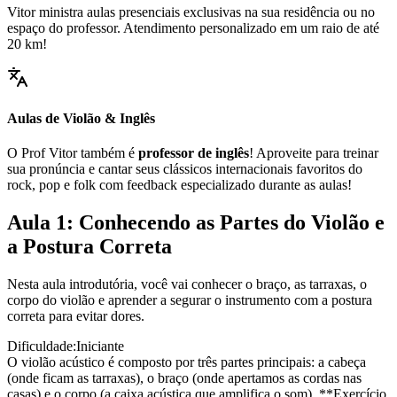
Vitor ministra aulas presenciais exclusivas na sua residência ou no
espaço do professor. Atendimento personalizado em um raio de até
20 km!
Aulas de Violão & Inglês
O Prof Vitor também é
professor de inglês
! Aproveite para treinar
sua pronúncia e cantar seus clássicos internacionais favoritos do
rock, pop e folk com feedback especializado durante as aulas!
Aula 1: Conhecendo as Partes do Violão e
a Postura Correta
Nesta aula introdutória, você vai conhecer o braço, as tarraxas, o
corpo do violão e aprender a segurar o instrumento com a postura
correta para evitar dores.
Dificuldade:
Iniciante
O violão acústico é composto por três partes principais: a cabeça
(onde ficam as tarraxas), o braço (onde apertamos as cordas nas
casas) e o corpo (a caixa acústica que amplifica o som). **Exercício