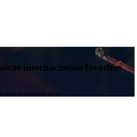
sicos internacionais favoritos
is direto no conforto do seu lar!