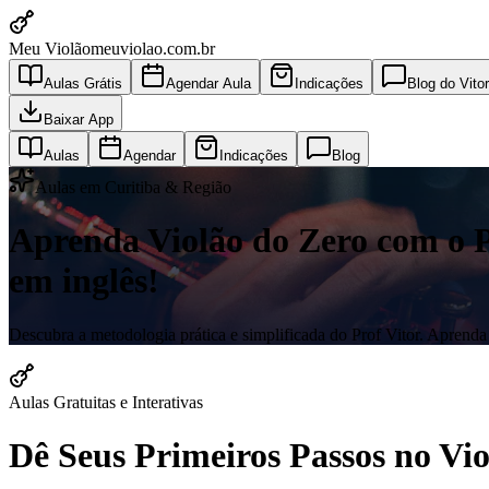
Meu Violão
meuviolao.com.br
Aulas Grátis
Agendar Aula
Indicações
Blog do Vitor
Baixar App
Aulas
Agendar
Indicações
Blog
Aulas em Curitiba & Região
Aprenda Violão do Zero com o Pro
em inglês!
Descubra a metodologia prática e simplificada do Prof Vitor. Aprenda a
Aulas Gratuitas e Interativas
Dê Seus Primeiros Passos no V