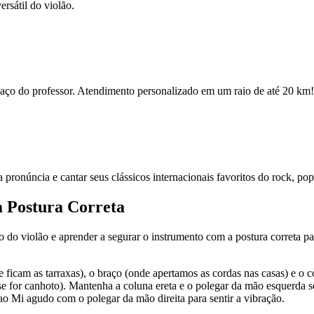
rsátil do violão.
espaço do professor. Atendimento personalizado em um raio de até 20 km!
ua pronúncia e cantar seus clássicos internacionais favoritos do rock, po
a Postura Correta
po do violão e aprender a segurar o instrumento com a postura correta par
e ficam as tarraxas), o braço (onde apertamos as cordas nas casas) e o 
se for canhoto). Mantenha a coluna ereta e o polegar da mão esquerda s
ao Mi agudo com o polegar da mão direita para sentir a vibração.