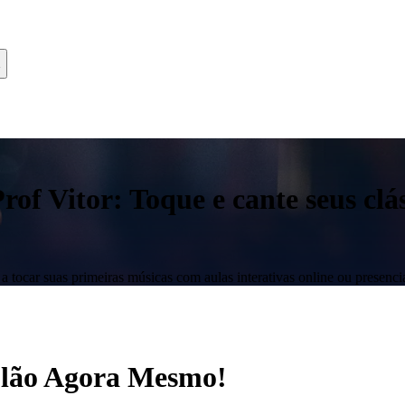
f Vitor: Toque e cante seus clás
 tocar suas primeiras músicas com aulas interativas online ou presencia
iolão Agora Mesmo!