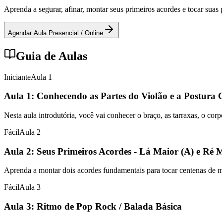
Aprenda a segurar, afinar, montar seus primeiros acordes e tocar sua
Agendar Aula Presencial / Online
Guia de Aulas
Iniciante
Aula
1
Aula 1: Conhecendo as Partes do Violão e a Postura 
Nesta aula introdutória, você vai conhecer o braço, as tarraxas, o cor
Fácil
Aula
2
Aula 2: Seus Primeiros Acordes - Lá Maior (A) e Ré 
Aprenda a montar dois acordes fundamentais para tocar centenas de mús
Fácil
Aula
3
Aula 3: Ritmo de Pop Rock / Balada Básica