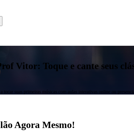
f Vitor: Toque e cante seus clás
 tocar suas primeiras músicas com aulas interativas online ou presencia
iolão Agora Mesmo!