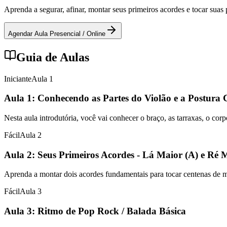
Aprenda a segurar, afinar, montar seus primeiros acordes e tocar sua
Agendar Aula Presencial / Online
Guia de Aulas
Iniciante
Aula
1
Aula 1: Conhecendo as Partes do Violão e a Postura 
Nesta aula introdutória, você vai conhecer o braço, as tarraxas, o cor
Fácil
Aula
2
Aula 2: Seus Primeiros Acordes - Lá Maior (A) e Ré 
Aprenda a montar dois acordes fundamentais para tocar centenas de mús
Fácil
Aula
3
Aula 3: Ritmo de Pop Rock / Balada Básica