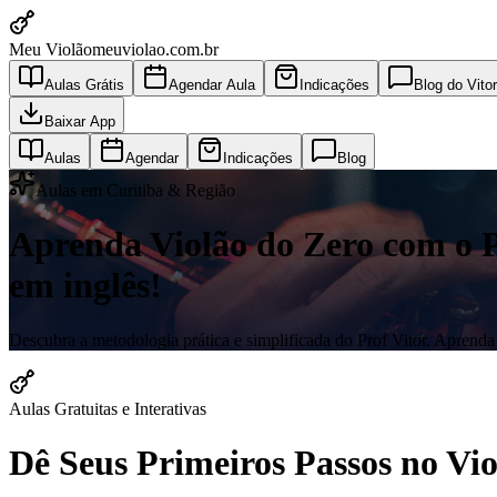
Meu Violão
meuviolao.com.br
Aulas Grátis
Agendar Aula
Indicações
Blog do Vitor
Baixar App
Aulas
Agendar
Indicações
Blog
Aulas em Curitiba & Região
Aprenda Violão do Zero com o Pro
em inglês!
Descubra a metodologia prática e simplificada do Prof Vitor. Aprenda a
Aulas Gratuitas e Interativas
Dê Seus Primeiros Passos no V