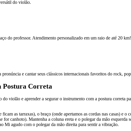
rsátil do violão.
espaço do professor. Atendimento personalizado em um raio de até 20 km!
ua pronúncia e cantar seus clássicos internacionais favoritos do rock, po
a Postura Correta
po do violão e aprender a segurar o instrumento com a postura correta par
e ficam as tarraxas), o braço (onde apertamos as cordas nas casas) e o 
se for canhoto). Mantenha a coluna ereta e o polegar da mão esquerda s
ao Mi agudo com o polegar da mão direita para sentir a vibração.