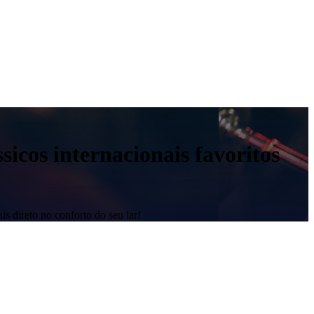
sicos internacionais favoritos
is direto no conforto do seu lar!