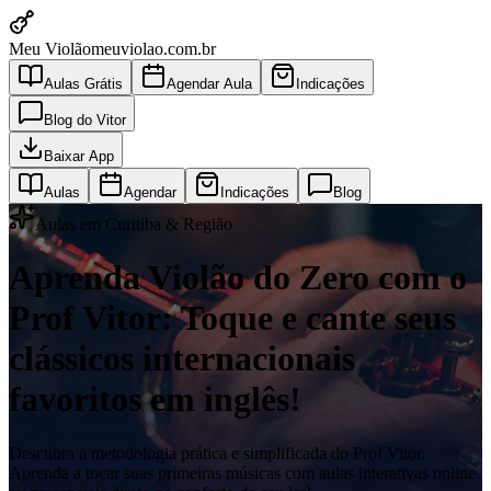
Meu Violão
meuviolao.com.br
Aulas Grátis
Agendar Aula
Indicações
Blog do Vitor
Baixar App
Aulas
Agendar
Indicações
Blog
Aulas em Curitiba & Região
Aprenda Violão do Zero com o
Prof Vitor: Toque e cante seus
clássicos internacionais
favoritos em inglês!
Descubra a metodologia prática e simplificada do Prof Vitor.
Aprenda a tocar suas primeiras músicas com aulas interativas online