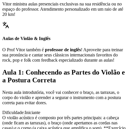
Vitor ministra aulas presenciais exclusivas na sua residência ou no
espaço do professor. Atendimento personalizado em um raio de até
20 km!
Aulas de Violão & Inglês
O Prof Vitor também é
professor de inglês
! Aproveite para treinar
sua pronúncia e cantar seus clássicos internacionais favoritos do
rock, pop e folk com feedback especializado durante as aulas!
Aula 1: Conhecendo as Partes do Violão e
a Postura Correta
Nesta aula introdutória, você vai conhecer o braço, as tarraxas, o
corpo do violão e aprender a segurar o instrumento com a postura
correta para evitar dores.
Dificuldade:
Iniciante
O violão acústico é composto por três partes principais: a cabeça
(onde ficam as tarraxas), o braço (onde apertamos as cordas nas
casas) e o corpo (a caixa acústica que amplifica o som). **Exercício