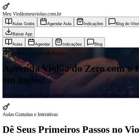
Meu Violão
meuviolao.com.br
Aulas Grátis
Agendar Aula
Indicações
Blog do Vitor
Baixar App
Aulas
Agendar
Indicações
Blog
Aulas em Curitiba & Região
Aprenda Violão do Zero com o Pro
em inglês!
Descubra a metodologia prática e simplificada do Prof Vitor. Aprenda a
Aulas Gratuitas e Interativas
Dê Seus Primeiros Passos no V