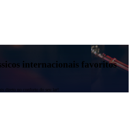
sicos internacionais favoritos
is direto no conforto do seu lar!