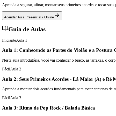
Aprenda a segurar, afinar, montar seus primeiros acordes e tocar sua
Agendar Aula Presencial / Online
Guia de Aulas
Iniciante
Aula
1
Aula 1: Conhecendo as Partes do Violão e a Postura 
Nesta aula introdutória, você vai conhecer o braço, as tarraxas, o cor
Fácil
Aula
2
Aula 2: Seus Primeiros Acordes - Lá Maior (A) e Ré 
Aprenda a montar dois acordes fundamentais para tocar centenas de mús
Fácil
Aula
3
Aula 3: Ritmo de Pop Rock / Balada Básica