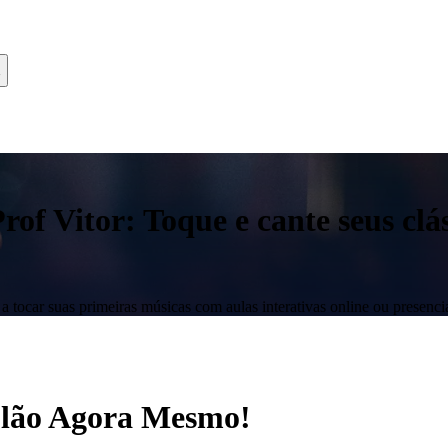
f Vitor: Toque e cante seus clás
 tocar suas primeiras músicas com aulas interativas online ou presencia
iolão Agora Mesmo!