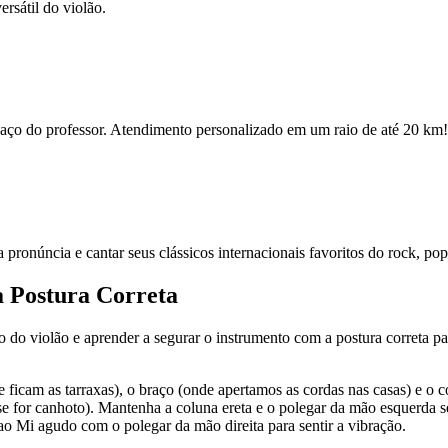
rsátil do violão.
espaço do professor. Atendimento personalizado em um raio de até 20 km!
ua pronúncia e cantar seus clássicos internacionais favoritos do rock, po
a Postura Correta
po do violão e aprender a segurar o instrumento com a postura correta par
e ficam as tarraxas), o braço (onde apertamos as cordas nas casas) e o 
se for canhoto). Mantenha a coluna ereta e o polegar da mão esquerda s
ao Mi agudo com o polegar da mão direita para sentir a vibração.