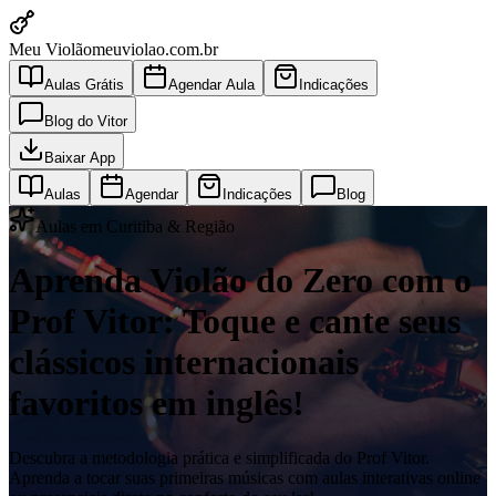
Meu Violão
meuviolao.com.br
Aulas Grátis
Agendar Aula
Indicações
Blog do Vitor
Baixar App
Aulas
Agendar
Indicações
Blog
Aulas em Curitiba & Região
Aprenda Violão do Zero com o
Prof Vitor: Toque e cante seus
clássicos internacionais
favoritos em inglês!
Descubra a metodologia prática e simplificada do Prof Vitor.
Aprenda a tocar suas primeiras músicas com aulas interativas online