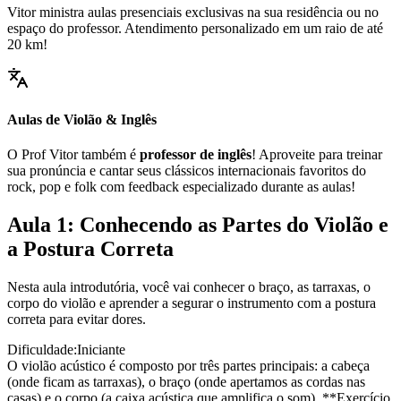
Vitor ministra aulas presenciais exclusivas na sua residência ou no
espaço do professor. Atendimento personalizado em um raio de até
20 km!
Aulas de Violão & Inglês
O Prof Vitor também é
professor de inglês
! Aproveite para treinar
sua pronúncia e cantar seus clássicos internacionais favoritos do
rock, pop e folk com feedback especializado durante as aulas!
Aula 1: Conhecendo as Partes do Violão e
a Postura Correta
Nesta aula introdutória, você vai conhecer o braço, as tarraxas, o
corpo do violão e aprender a segurar o instrumento com a postura
correta para evitar dores.
Dificuldade:
Iniciante
O violão acústico é composto por três partes principais: a cabeça
(onde ficam as tarraxas), o braço (onde apertamos as cordas nas
casas) e o corpo (a caixa acústica que amplifica o som). **Exercício