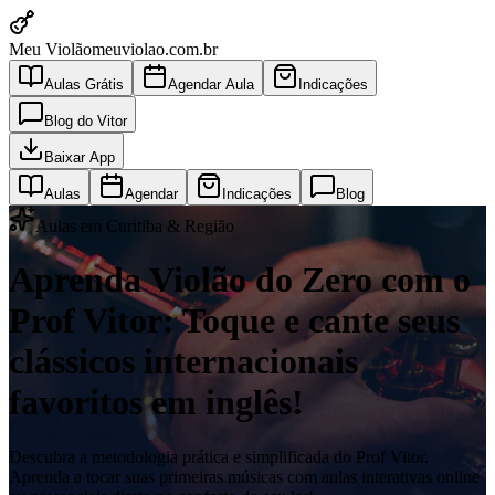
Meu Violão
meuviolao.com.br
Aulas Grátis
Agendar Aula
Indicações
Blog do Vitor
Baixar App
Aulas
Agendar
Indicações
Blog
Aulas em Curitiba & Região
Aprenda Violão do Zero com o
Prof Vitor: Toque e cante seus
clássicos internacionais
favoritos em inglês!
Descubra a metodologia prática e simplificada do Prof Vitor.
Aprenda a tocar suas primeiras músicas com aulas interativas online