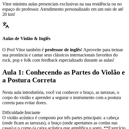
Vitor ministra aulas presenciais exclusivas na sua residência ou no
espaço do professor. Atendimento personalizado em um raio de até
20 km!
Aulas de Violão & Inglês
O Prof Vitor também é
professor de inglês
! Aproveite para treinar
sua pronúncia e cantar seus clássicos internacionais favoritos do
rock, pop e folk com feedback especializado durante as aulas!
Aula 1: Conhecendo as Partes do Violão e
a Postura Correta
Nesta aula introdutória, você vai conhecer o braço, as tarraxas, o
corpo do violão e aprender a segurar o instrumento com a postura
correta para evitar dores.
Dificuldade:
Iniciante
O violão acústico é composto por três partes principais: a cabeça
(onde ficam as tarraxas), o braço (onde apertamos as cordas nas
casas) e o corpo (a caixa acústica que amplifica o som). **Exercício