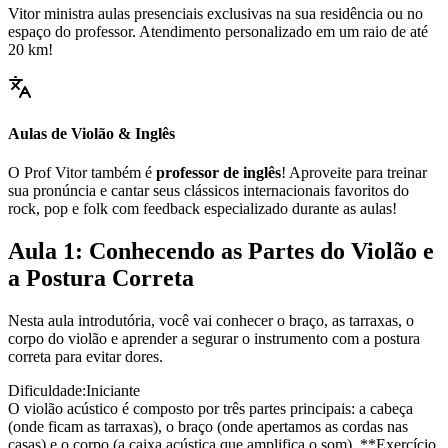
Vitor ministra aulas presenciais exclusivas na sua residência ou no
espaço do professor. Atendimento personalizado em um raio de até
20 km!
Aulas de Violão & Inglês
O Prof Vitor também é
professor de inglês
! Aproveite para treinar
sua pronúncia e cantar seus clássicos internacionais favoritos do
rock, pop e folk com feedback especializado durante as aulas!
Aula 1: Conhecendo as Partes do Violão e
a Postura Correta
Nesta aula introdutória, você vai conhecer o braço, as tarraxas, o
corpo do violão e aprender a segurar o instrumento com a postura
correta para evitar dores.
Dificuldade:
Iniciante
O violão acústico é composto por três partes principais: a cabeça
(onde ficam as tarraxas), o braço (onde apertamos as cordas nas
casas) e o corpo (a caixa acústica que amplifica o som). **Exercício