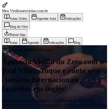
Meu Violão
meuviolao.com.br
Aulas Grátis
Agendar Aula
Indicações
Blog do Vitor
Baixar App
Aulas
Agendar
Indicações
Blog
Aulas em Curitiba & Região
Aprenda Violão do Zero com o
Prof Vitor: Toque e cante seus
clássicos internacionais
favoritos em inglês!
Descubra a metodologia prática e simplificada do Prof Vitor.
Aprenda a tocar suas primeiras músicas com aulas interativas online