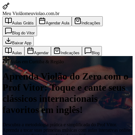
Meu Violão
meuviolao.com.br
Aulas Grátis
Agendar Aula
Indicações
Blog do Vitor
Baixar App
Aulas
Agendar
Indicações
Blog
Aulas em Curitiba & Região
Aprenda Violão do Zero com o
Prof Vitor: Toque e cante seus
clássicos internacionais
favoritos em inglês!
Descubra a metodologia prática e simplificada do Prof Vitor.
Aprenda a tocar suas primeiras músicas com aulas interativas online