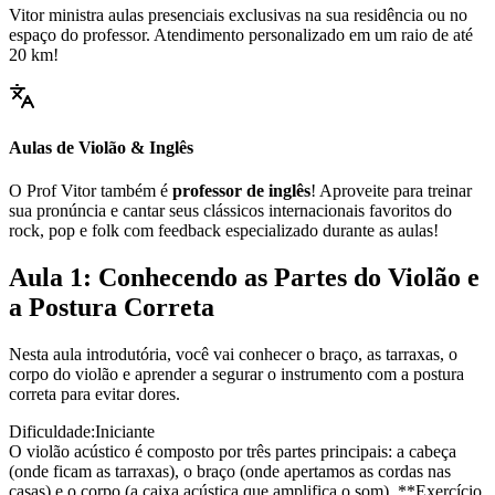
Vitor ministra aulas presenciais exclusivas na sua residência ou no
espaço do professor. Atendimento personalizado em um raio de até
20 km!
Aulas de Violão & Inglês
O Prof Vitor também é
professor de inglês
! Aproveite para treinar
sua pronúncia e cantar seus clássicos internacionais favoritos do
rock, pop e folk com feedback especializado durante as aulas!
Aula 1: Conhecendo as Partes do Violão e
a Postura Correta
Nesta aula introdutória, você vai conhecer o braço, as tarraxas, o
corpo do violão e aprender a segurar o instrumento com a postura
correta para evitar dores.
Dificuldade:
Iniciante
O violão acústico é composto por três partes principais: a cabeça
(onde ficam as tarraxas), o braço (onde apertamos as cordas nas
casas) e o corpo (a caixa acústica que amplifica o som). **Exercício