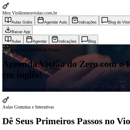
Meu Violão
meuviolao.com.br
Aulas Grátis
Agendar Aula
Indicações
Blog do Vitor
Baixar App
Aulas
Agendar
Indicações
Blog
Aulas em Curitiba & Região
Aprenda Violão do Zero com o Pro
em inglês!
Descubra a metodologia prática e simplificada do Prof Vitor. Aprenda a
Aulas Gratuitas e Interativas
Dê Seus Primeiros Passos no V