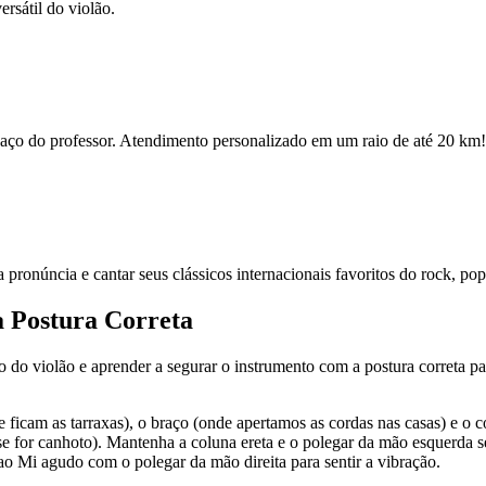
rsátil do violão.
espaço do professor. Atendimento personalizado em um raio de até 20 km!
ua pronúncia e cantar seus clássicos internacionais favoritos do rock, po
a Postura Correta
po do violão e aprender a segurar o instrumento com a postura correta par
e ficam as tarraxas), o braço (onde apertamos as cordas nas casas) e o 
se for canhoto). Mantenha a coluna ereta e o polegar da mão esquerda s
ao Mi agudo com o polegar da mão direita para sentir a vibração.