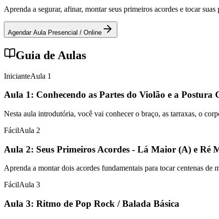
Aprenda a segurar, afinar, montar seus primeiros acordes e tocar sua
Agendar Aula Presencial / Online
Guia de Aulas
Iniciante
Aula
1
Aula 1: Conhecendo as Partes do Violão e a Postura 
Nesta aula introdutória, você vai conhecer o braço, as tarraxas, o cor
Fácil
Aula
2
Aula 2: Seus Primeiros Acordes - Lá Maior (A) e Ré 
Aprenda a montar dois acordes fundamentais para tocar centenas de mús
Fácil
Aula
3
Aula 3: Ritmo de Pop Rock / Balada Básica