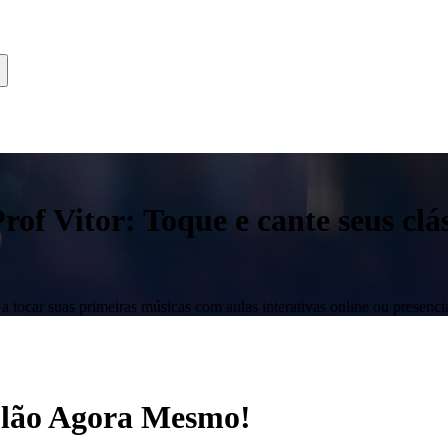
f Vitor: Toque e cante seus clás
 tocar suas primeiras músicas com aulas interativas online ou presencia
iolão Agora Mesmo!