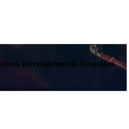
sicos internacionais favoritos
is direto no conforto do seu lar!