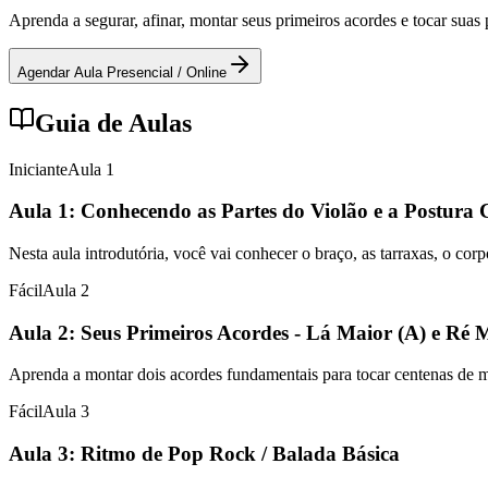
Aprenda a segurar, afinar, montar seus primeiros acordes e tocar sua
Agendar Aula Presencial / Online
Guia de Aulas
Iniciante
Aula
1
Aula 1: Conhecendo as Partes do Violão e a Postura 
Nesta aula introdutória, você vai conhecer o braço, as tarraxas, o cor
Fácil
Aula
2
Aula 2: Seus Primeiros Acordes - Lá Maior (A) e Ré 
Aprenda a montar dois acordes fundamentais para tocar centenas de mús
Fácil
Aula
3
Aula 3: Ritmo de Pop Rock / Balada Básica