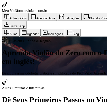
Meu Violão
meuviolao.com.br
Aulas Grátis
Agendar Aula
Indicações
Blog do Vitor
Baixar App
Aulas
Agendar
Indicações
Blog
Aulas em Curitiba & Região
Aprenda Violão do Zero com o Pro
em inglês!
Descubra a metodologia prática e simplificada do Prof Vitor. Aprenda a
Aulas Gratuitas e Interativas
Dê Seus Primeiros Passos no V