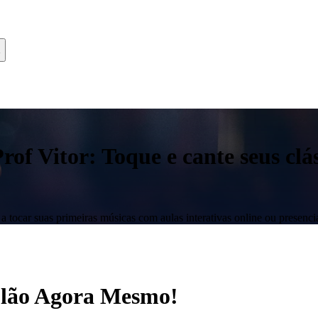
f Vitor: Toque e cante seus clás
 tocar suas primeiras músicas com aulas interativas online ou presencia
iolão Agora Mesmo!