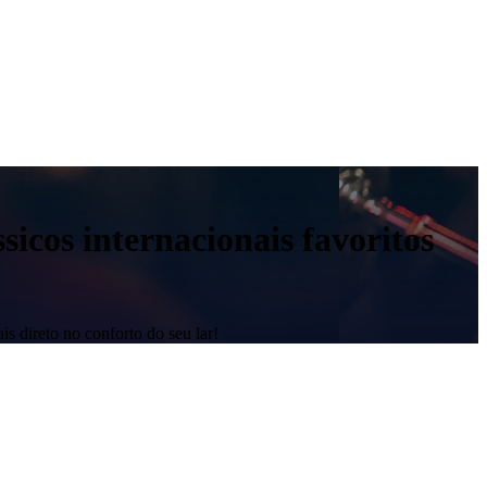
sicos internacionais favoritos
is direto no conforto do seu lar!