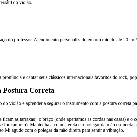
rsátil do violão.
espaço do professor. Atendimento personalizado em um raio de até 20 km!
ua pronúncia e cantar seus clássicos internacionais favoritos do rock, po
a Postura Correta
po do violão e aprender a segurar o instrumento com a postura correta par
e ficam as tarraxas), o braço (onde apertamos as cordas nas casas) e o 
se for canhoto). Mantenha a coluna ereta e o polegar da mão esquerda s
ao Mi agudo com o polegar da mão direita para sentir a vibração.