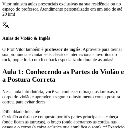
Vitor ministra aulas presenciais exclusivas na sua residência ou no
espaço do professor. Atendimento personalizado em um raio de até
20 km!
Aulas de Violão & Inglês
O Prof Vitor também é
professor de inglês
! Aproveite para treinar
sua pronúncia e cantar seus clássicos internacionais favoritos do
rock, pop e folk com feedback especializado durante as aulas!
Aula 1: Conhecendo as Partes do Violão e
a Postura Correta
Nesta aula introdutória, você vai conhecer o braço, as tarraxas, o
corpo do violão e aprender a segurar o instrumento com a postura
correta para evitar dores.
Dificuldade:
Iniciante
O violão acústico é composto por três partes principais: a cabeça
(onde ficam as tarraxas), o braço (onde apertamos as cordas nas
casas) e o corpo (a caixa acústica que amplifica o som). **Exercício