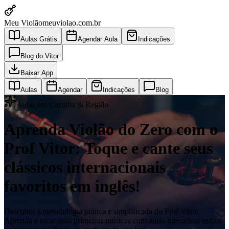
Meu Violão
meuviolao.com.br
Aulas Grátis
Agendar Aula
Indicações
Blog do Vitor
Baixar App
Aulas
Agendar
Indicações
Blog
Aulas em Curitiba & Região
Aprenda Violão do Zero com o
Prof Vitor: Toque e cante seus
clássicos internacionais
favoritos em inglês!
Descubra a metodologia prática e simplificada do Prof Vitor.
Aprenda a tocar suas primeiras músicas com aulas interativas online