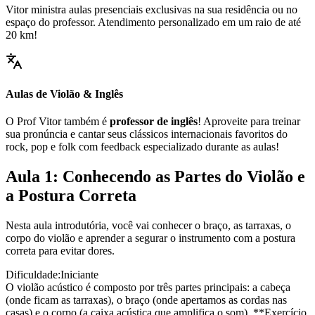
Vitor ministra aulas presenciais exclusivas na sua residência ou no
espaço do professor. Atendimento personalizado em um raio de até
20 km!
Aulas de Violão & Inglês
O Prof Vitor também é
professor de inglês
! Aproveite para treinar
sua pronúncia e cantar seus clássicos internacionais favoritos do
rock, pop e folk com feedback especializado durante as aulas!
Aula 1: Conhecendo as Partes do Violão e
a Postura Correta
Nesta aula introdutória, você vai conhecer o braço, as tarraxas, o
corpo do violão e aprender a segurar o instrumento com a postura
correta para evitar dores.
Dificuldade:
Iniciante
O violão acústico é composto por três partes principais: a cabeça
(onde ficam as tarraxas), o braço (onde apertamos as cordas nas
casas) e o corpo (a caixa acústica que amplifica o som). **Exercício