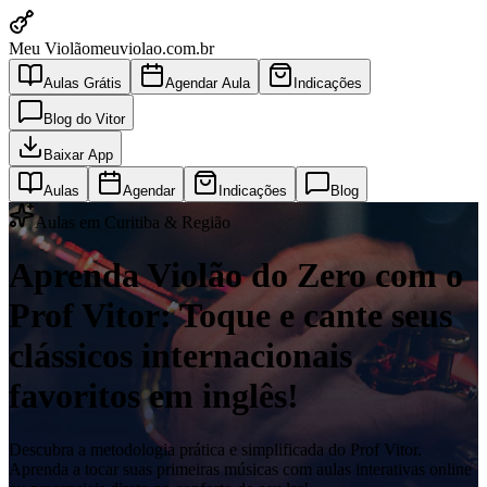
Meu Violão
meuviolao.com.br
Aulas Grátis
Agendar Aula
Indicações
Blog do Vitor
Baixar App
Aulas
Agendar
Indicações
Blog
Aulas em Curitiba & Região
Aprenda Violão do Zero com o
Prof Vitor: Toque e cante seus
clássicos internacionais
favoritos em inglês!
Descubra a metodologia prática e simplificada do Prof Vitor.
Aprenda a tocar suas primeiras músicas com aulas interativas online