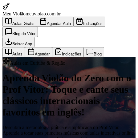
Meu Violão
meuviolao.com.br
Aulas Grátis
Agendar Aula
Indicações
Blog do Vitor
Baixar App
Aulas
Agendar
Indicações
Blog
Aulas em Curitiba & Região
Aprenda Violão do Zero com o
Prof Vitor: Toque e cante seus
clássicos internacionais
favoritos em inglês!
Descubra a metodologia prática e simplificada do Prof Vitor.
Aprenda a tocar suas primeiras músicas com aulas interativas online