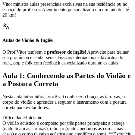
Vitor ministra aulas presenciais exclusivas na sua residência ou no
espaço do professor. Atendimento personalizado em um raio de até
20 km!
Aulas de Violão & Inglês
O Prof Vitor também é
professor de inglês
! Aproveite para treinar
sua pronúncia e cantar seus clássicos internacionais favoritos do
rock, pop e folk com feedback especializado durante as aulas!
Aula 1: Conhecendo as Partes do Violão e
a Postura Correta
Nesta aula introdutória, você vai conhecer o braço, as tarraxas, o
corpo do violão e aprender a segurar o instrumento com a postura
correta para evitar dores.
Dificuldade:
Iniciante
O violão acústico é composto por três partes principais: a cabeça
(onde ficam as tarraxas), o braço (onde apertamos as cordas nas
casas) e o corpo (a caixa acústica que amplifica o som). **Exercício