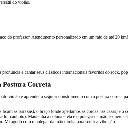
rsátil do violão.
espaço do professor. Atendimento personalizado em um raio de até 20 km!
ua pronúncia e cantar seus clássicos internacionais favoritos do rock, po
a Postura Correta
po do violão e aprender a segurar o instrumento com a postura correta par
e ficam as tarraxas), o braço (onde apertamos as cordas nas casas) e o 
se for canhoto). Mantenha a coluna ereta e o polegar da mão esquerda s
ao Mi agudo com o polegar da mão direita para sentir a vibração.