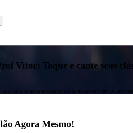
f Vitor: Toque e cante seus clás
 tocar suas primeiras músicas com aulas interativas online ou presencia
iolão Agora Mesmo!