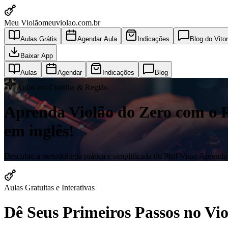
Meu Violão
meuviolao.com.br
Aulas Grátis
Agendar Aula
Indicações
Blog do Vitor
Baixar App
Aulas
Agendar
Indicações
Blog
Aulas em Curitiba & Região
Aprenda Violão do Zero com o Pro
em inglês!
Descubra a metodologia prática e simplificada do Prof Vitor. Aprenda a
Aulas Gratuitas e Interativas
Dê Seus Primeiros Passos no V