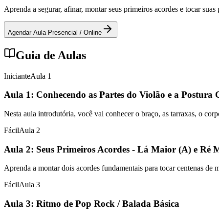
Aprenda a segurar, afinar, montar seus primeiros acordes e tocar sua
Agendar Aula Presencial / Online
Guia de Aulas
Iniciante
Aula
1
Aula 1: Conhecendo as Partes do Violão e a Postura 
Nesta aula introdutória, você vai conhecer o braço, as tarraxas, o cor
Fácil
Aula
2
Aula 2: Seus Primeiros Acordes - Lá Maior (A) e Ré 
Aprenda a montar dois acordes fundamentais para tocar centenas de mús
Fácil
Aula
3
Aula 3: Ritmo de Pop Rock / Balada Básica