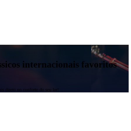
sicos internacionais favoritos
is direto no conforto do seu lar!