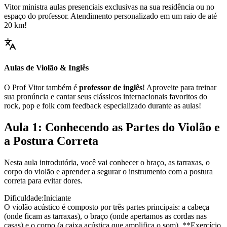
Vitor ministra aulas presenciais exclusivas na sua residência ou no
espaço do professor. Atendimento personalizado em um raio de até
20 km!
Aulas de Violão & Inglês
O Prof Vitor também é
professor de inglês
! Aproveite para treinar
sua pronúncia e cantar seus clássicos internacionais favoritos do
rock, pop e folk com feedback especializado durante as aulas!
Aula 1: Conhecendo as Partes do Violão e
a Postura Correta
Nesta aula introdutória, você vai conhecer o braço, as tarraxas, o
corpo do violão e aprender a segurar o instrumento com a postura
correta para evitar dores.
Dificuldade:
Iniciante
O violão acústico é composto por três partes principais: a cabeça
(onde ficam as tarraxas), o braço (onde apertamos as cordas nas
casas) e o corpo (a caixa acústica que amplifica o som). **Exercício