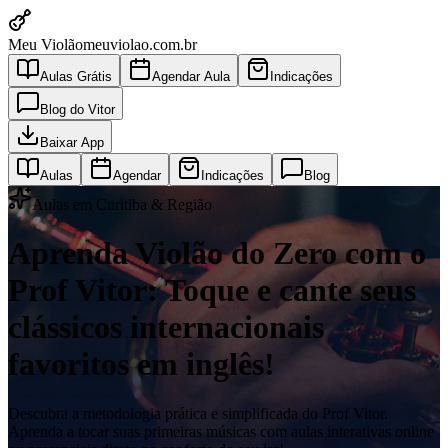
Meu Violão
meuviolao.com.br
Aulas Grátis
Agendar Aula
Indicações
Blog do Vitor
Baixar App
Aulas
Agendar
Indicações
Blog
Aulas em Curitiba & Região
Aprenda Violão do Zero com o
Prof Vitor: Toque e cante seus
clássicos internacionais
favoritos em inglês!
Descubra a metodologia prática e simplificada do Prof Vitor.
Aprenda a tocar suas primeiras músicas com aulas interativas online