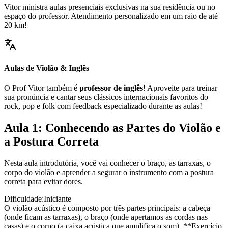
Vitor ministra aulas presenciais exclusivas na sua residência ou no
espaço do professor. Atendimento personalizado em um raio de até
20 km!
Aulas de Violão & Inglês
O Prof Vitor também é
professor de inglês
! Aproveite para treinar
sua pronúncia e cantar seus clássicos internacionais favoritos do
rock, pop e folk com feedback especializado durante as aulas!
Aula 1: Conhecendo as Partes do Violão e
a Postura Correta
Nesta aula introdutória, você vai conhecer o braço, as tarraxas, o
corpo do violão e aprender a segurar o instrumento com a postura
correta para evitar dores.
Dificuldade:
Iniciante
O violão acústico é composto por três partes principais: a cabeça
(onde ficam as tarraxas), o braço (onde apertamos as cordas nas
casas) e o corpo (a caixa acústica que amplifica o som). **Exercício