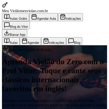
Meu Violão
meuviolao.com.br
Aulas Grátis
Agendar Aula
Indicações
Blog do Vitor
Baixar App
Aulas
Agendar
Indicações
Blog
Aulas em Curitiba & Região
Aprenda Violão do Zero com o
Prof Vitor: Toque e cante seus
clássicos internacionais
favoritos em inglês!
Descubra a metodologia prática e simplificada do Prof Vitor.
Aprenda a tocar suas primeiras músicas com aulas interativas online