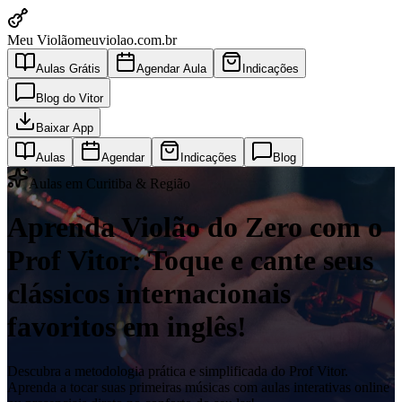
Meu Violão
meuviolao.com.br
Aulas Grátis
Agendar Aula
Indicações
Blog do Vitor
Baixar App
Aulas
Agendar
Indicações
Blog
Aulas em Curitiba & Região
Aprenda Violão do Zero com o
Prof Vitor: Toque e cante seus
clássicos internacionais
favoritos em inglês!
Descubra a metodologia prática e simplificada do Prof Vitor.
Aprenda a tocar suas primeiras músicas com aulas interativas online