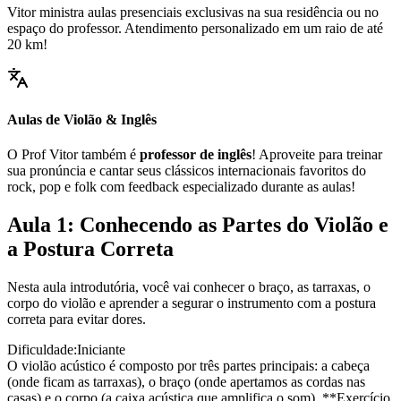
Vitor ministra aulas presenciais exclusivas na sua residência ou no
espaço do professor. Atendimento personalizado em um raio de até
20 km!
Aulas de Violão & Inglês
O Prof Vitor também é
professor de inglês
! Aproveite para treinar
sua pronúncia e cantar seus clássicos internacionais favoritos do
rock, pop e folk com feedback especializado durante as aulas!
Aula 1: Conhecendo as Partes do Violão e
a Postura Correta
Nesta aula introdutória, você vai conhecer o braço, as tarraxas, o
corpo do violão e aprender a segurar o instrumento com a postura
correta para evitar dores.
Dificuldade:
Iniciante
O violão acústico é composto por três partes principais: a cabeça
(onde ficam as tarraxas), o braço (onde apertamos as cordas nas
casas) e o corpo (a caixa acústica que amplifica o som). **Exercício