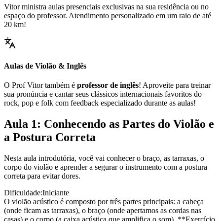
Vitor ministra aulas presenciais exclusivas na sua residência ou no
espaço do professor. Atendimento personalizado em um raio de até
20 km!
Aulas de Violão & Inglês
O Prof Vitor também é
professor de inglês
! Aproveite para treinar
sua pronúncia e cantar seus clássicos internacionais favoritos do
rock, pop e folk com feedback especializado durante as aulas!
Aula 1: Conhecendo as Partes do Violão e
a Postura Correta
Nesta aula introdutória, você vai conhecer o braço, as tarraxas, o
corpo do violão e aprender a segurar o instrumento com a postura
correta para evitar dores.
Dificuldade:
Iniciante
O violão acústico é composto por três partes principais: a cabeça
(onde ficam as tarraxas), o braço (onde apertamos as cordas nas
casas) e o corpo (a caixa acústica que amplifica o som). **Exercício