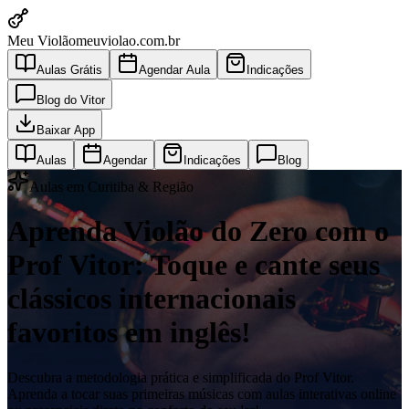
Meu Violão
meuviolao.com.br
Aulas Grátis
Agendar Aula
Indicações
Blog do Vitor
Baixar App
Aulas
Agendar
Indicações
Blog
Aulas em Curitiba & Região
Aprenda Violão do Zero com o
Prof Vitor: Toque e cante seus
clássicos internacionais
favoritos em inglês!
Descubra a metodologia prática e simplificada do Prof Vitor.
Aprenda a tocar suas primeiras músicas com aulas interativas online