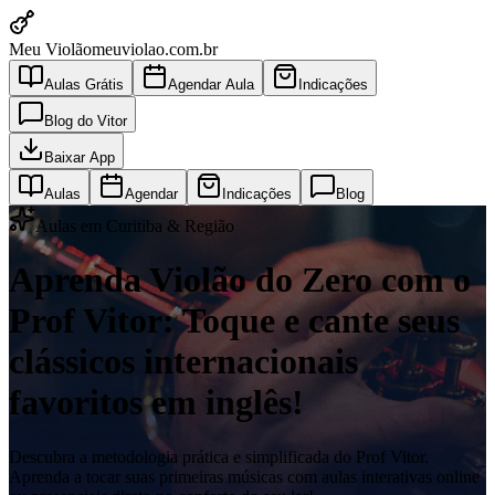
Meu Violão
meuviolao.com.br
Aulas Grátis
Agendar Aula
Indicações
Blog do Vitor
Baixar App
Aulas
Agendar
Indicações
Blog
Aulas em Curitiba & Região
Aprenda Violão do Zero com o
Prof Vitor: Toque e cante seus
clássicos internacionais
favoritos em inglês!
Descubra a metodologia prática e simplificada do Prof Vitor.
Aprenda a tocar suas primeiras músicas com aulas interativas online