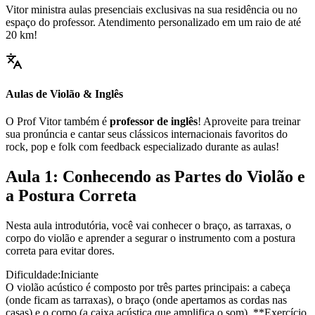
Vitor ministra aulas presenciais exclusivas na sua residência ou no
espaço do professor. Atendimento personalizado em um raio de até
20 km!
Aulas de Violão & Inglês
O Prof Vitor também é
professor de inglês
! Aproveite para treinar
sua pronúncia e cantar seus clássicos internacionais favoritos do
rock, pop e folk com feedback especializado durante as aulas!
Aula 1: Conhecendo as Partes do Violão e
a Postura Correta
Nesta aula introdutória, você vai conhecer o braço, as tarraxas, o
corpo do violão e aprender a segurar o instrumento com a postura
correta para evitar dores.
Dificuldade:
Iniciante
O violão acústico é composto por três partes principais: a cabeça
(onde ficam as tarraxas), o braço (onde apertamos as cordas nas
casas) e o corpo (a caixa acústica que amplifica o som). **Exercício