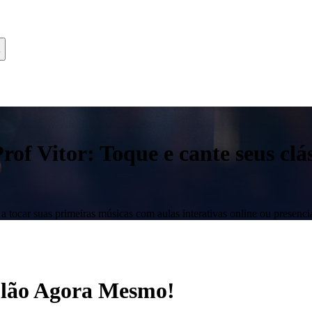
f Vitor: Toque e cante seus clás
 tocar suas primeiras músicas com aulas interativas online ou presencia
iolão Agora Mesmo!