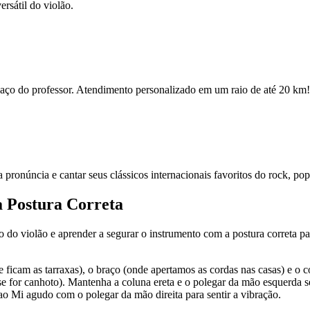
rsátil do violão.
espaço do professor. Atendimento personalizado em um raio de até 20 km!
ua pronúncia e cantar seus clássicos internacionais favoritos do rock, po
a Postura Correta
po do violão e aprender a segurar o instrumento com a postura correta par
e ficam as tarraxas), o braço (onde apertamos as cordas nas casas) e o 
se for canhoto). Mantenha a coluna ereta e o polegar da mão esquerda s
ao Mi agudo com o polegar da mão direita para sentir a vibração.