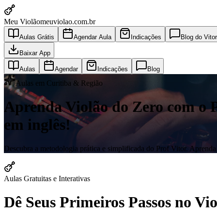
Meu Violão
meuviolao.com.br
Aulas Grátis
Agendar Aula
Indicações
Blog do Vitor
Baixar App
Aulas
Agendar
Indicações
Blog
Aulas em Curitiba & Região
Aprenda Violão do Zero com o Pro
em inglês!
Descubra a metodologia prática e simplificada do Prof Vitor. Aprenda a
Aulas Gratuitas e Interativas
Dê Seus Primeiros Passos no V