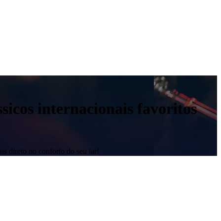
sicos internacionais favoritos
is direto no conforto do seu lar!