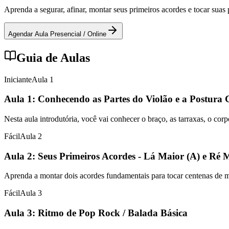
Aprenda a segurar, afinar, montar seus primeiros acordes e tocar sua
Agendar Aula Presencial / Online
Guia de Aulas
Iniciante
Aula
1
Aula 1: Conhecendo as Partes do Violão e a Postura 
Nesta aula introdutória, você vai conhecer o braço, as tarraxas, o cor
Fácil
Aula
2
Aula 2: Seus Primeiros Acordes - Lá Maior (A) e Ré 
Aprenda a montar dois acordes fundamentais para tocar centenas de mús
Fácil
Aula
3
Aula 3: Ritmo de Pop Rock / Balada Básica