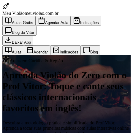
Meu Violão
meuviolao.com.br
Aulas Grátis
Agendar Aula
Indicações
Blog do Vitor
Baixar App
Aulas
Agendar
Indicações
Blog
Aulas em Curitiba & Região
Aprenda Violão do Zero com o
Prof Vitor: Toque e cante seus
clássicos internacionais
favoritos em inglês!
Descubra a metodologia prática e simplificada do Prof Vitor.
Aprenda a tocar suas primeiras músicas com aulas interativas online