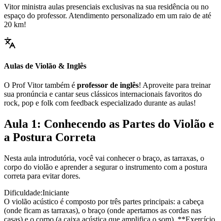
Vitor ministra aulas presenciais exclusivas na sua residência ou no
espaço do professor. Atendimento personalizado em um raio de até
20 km!
Aulas de Violão & Inglês
O Prof Vitor também é
professor de inglês
! Aproveite para treinar
sua pronúncia e cantar seus clássicos internacionais favoritos do
rock, pop e folk com feedback especializado durante as aulas!
Aula 1: Conhecendo as Partes do Violão e
a Postura Correta
Nesta aula introdutória, você vai conhecer o braço, as tarraxas, o
corpo do violão e aprender a segurar o instrumento com a postura
correta para evitar dores.
Dificuldade:
Iniciante
O violão acústico é composto por três partes principais: a cabeça
(onde ficam as tarraxas), o braço (onde apertamos as cordas nas
casas) e o corpo (a caixa acústica que amplifica o som). **Exercício