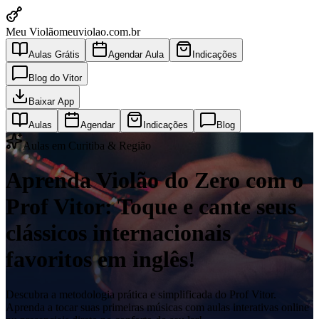
Meu Violão
meuviolao.com.br
Aulas Grátis
Agendar Aula
Indicações
Blog do Vitor
Baixar App
Aulas
Agendar
Indicações
Blog
Aulas em Curitiba & Região
Aprenda Violão do Zero com o
Prof Vitor: Toque e cante seus
clássicos internacionais
favoritos em inglês!
Descubra a metodologia prática e simplificada do Prof Vitor.
Aprenda a tocar suas primeiras músicas com aulas interativas online