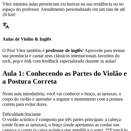
Vitor ministra aulas presenciais exclusivas na sua residência ou no
espaço do professor. Atendimento personalizado em um raio de até
20 km!
Aulas de Violão & Inglês
O Prof Vitor também é
professor de inglês
! Aproveite para treinar
sua pronúncia e cantar seus clássicos internacionais favoritos do
rock, pop e folk com feedback especializado durante as aulas!
Aula 1: Conhecendo as Partes do Violão e
a Postura Correta
Nesta aula introdutória, você vai conhecer o braço, as tarraxas, o
corpo do violão e aprender a segurar o instrumento com a postura
correta para evitar dores.
Dificuldade:
Iniciante
O violão acústico é composto por três partes principais: a cabeça
(onde ficam as tarraxas), o braço (onde apertamos as cordas nas
casas) e o corpo (a caixa acústica que amplifica o som). **Exercício