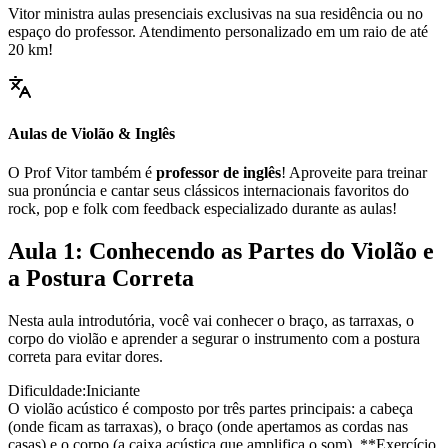
Vitor ministra aulas presenciais exclusivas na sua residência ou no
espaço do professor. Atendimento personalizado em um raio de até
20 km!
Aulas de Violão & Inglês
O Prof Vitor também é
professor de inglês
! Aproveite para treinar
sua pronúncia e cantar seus clássicos internacionais favoritos do
rock, pop e folk com feedback especializado durante as aulas!
Aula 1: Conhecendo as Partes do Violão e
a Postura Correta
Nesta aula introdutória, você vai conhecer o braço, as tarraxas, o
corpo do violão e aprender a segurar o instrumento com a postura
correta para evitar dores.
Dificuldade:
Iniciante
O violão acústico é composto por três partes principais: a cabeça
(onde ficam as tarraxas), o braço (onde apertamos as cordas nas
casas) e o corpo (a caixa acústica que amplifica o som). **Exercício