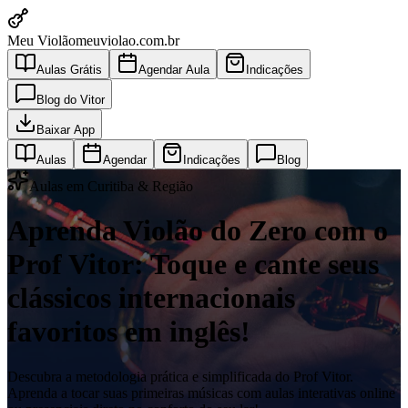
Meu Violão
meuviolao.com.br
Aulas Grátis
Agendar Aula
Indicações
Blog do Vitor
Baixar App
Aulas
Agendar
Indicações
Blog
Aulas em Curitiba & Região
Aprenda Violão do Zero com o
Prof Vitor: Toque e cante seus
clássicos internacionais
favoritos em inglês!
Descubra a metodologia prática e simplificada do Prof Vitor.
Aprenda a tocar suas primeiras músicas com aulas interativas online