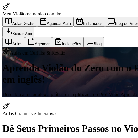
Meu Violão
meuviolao.com.br
Aulas Grátis
Agendar Aula
Indicações
Blog do Vitor
Baixar App
Aulas
Agendar
Indicações
Blog
Aulas em Curitiba & Região
Aprenda Violão do Zero com o Pro
em inglês!
Descubra a metodologia prática e simplificada do Prof Vitor. Aprenda a
Aulas Gratuitas e Interativas
Dê Seus Primeiros Passos no V