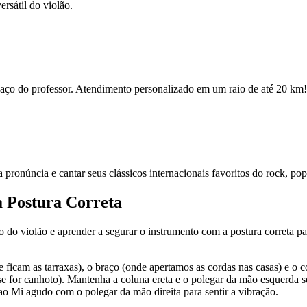
rsátil do violão.
espaço do professor. Atendimento personalizado em um raio de até 20 km!
ua pronúncia e cantar seus clássicos internacionais favoritos do rock, po
a Postura Correta
po do violão e aprender a segurar o instrumento com a postura correta par
e ficam as tarraxas), o braço (onde apertamos as cordas nas casas) e o 
se for canhoto). Mantenha a coluna ereta e o polegar da mão esquerda s
ao Mi agudo com o polegar da mão direita para sentir a vibração.