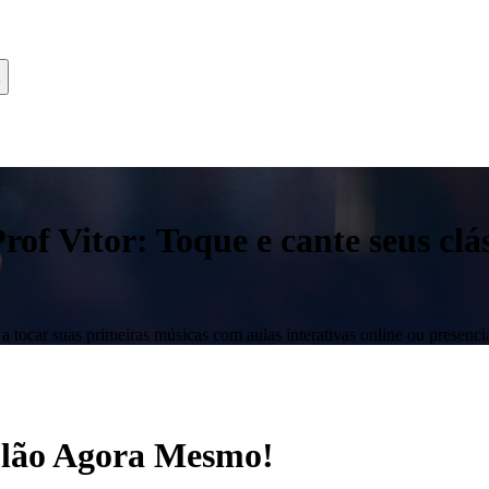
f Vitor: Toque e cante seus clás
 tocar suas primeiras músicas com aulas interativas online ou presencia
iolão Agora Mesmo!