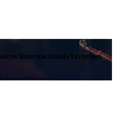
sicos internacionais favoritos
is direto no conforto do seu lar!