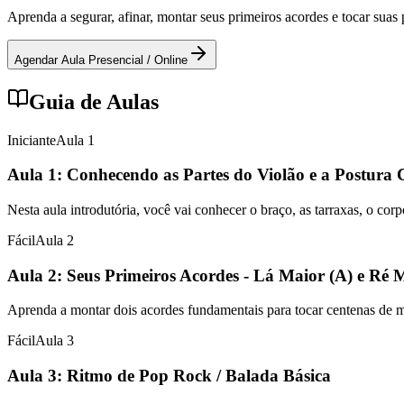
Aprenda a segurar, afinar, montar seus primeiros acordes e tocar sua
Agendar Aula Presencial / Online
Guia de Aulas
Iniciante
Aula
1
Aula 1: Conhecendo as Partes do Violão e a Postura 
Nesta aula introdutória, você vai conhecer o braço, as tarraxas, o cor
Fácil
Aula
2
Aula 2: Seus Primeiros Acordes - Lá Maior (A) e Ré 
Aprenda a montar dois acordes fundamentais para tocar centenas de mús
Fácil
Aula
3
Aula 3: Ritmo de Pop Rock / Balada Básica