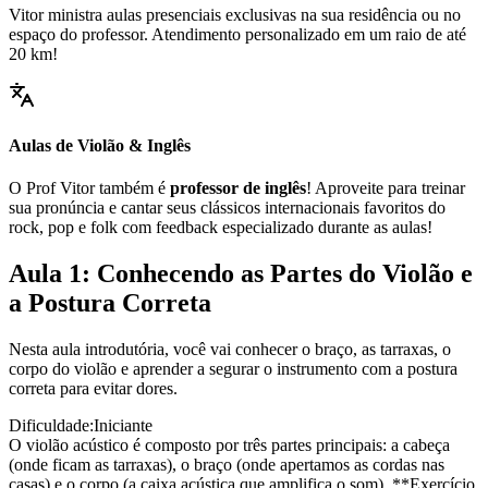
Vitor ministra aulas presenciais exclusivas na sua residência ou no
espaço do professor. Atendimento personalizado em um raio de até
20 km!
Aulas de Violão & Inglês
O Prof Vitor também é
professor de inglês
! Aproveite para treinar
sua pronúncia e cantar seus clássicos internacionais favoritos do
rock, pop e folk com feedback especializado durante as aulas!
Aula 1: Conhecendo as Partes do Violão e
a Postura Correta
Nesta aula introdutória, você vai conhecer o braço, as tarraxas, o
corpo do violão e aprender a segurar o instrumento com a postura
correta para evitar dores.
Dificuldade:
Iniciante
O violão acústico é composto por três partes principais: a cabeça
(onde ficam as tarraxas), o braço (onde apertamos as cordas nas
casas) e o corpo (a caixa acústica que amplifica o som). **Exercício