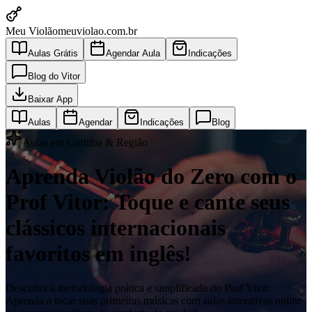
Meu Violão
meuviolao.com.br
Aulas Grátis
Agendar Aula
Indicações
Blog do Vitor
Baixar App
Aulas
Agendar
Indicações
Blog
Aulas em Curitiba & Região
Aprenda Violão do Zero com o
Prof Vitor: Toque e cante seus
clássicos internacionais
favoritos em inglês!
Descubra a metodologia prática e simplificada do Prof Vitor.
Aprenda a tocar suas primeiras músicas com aulas interativas online