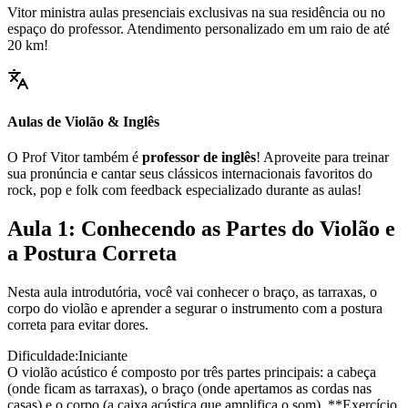
Vitor ministra aulas presenciais exclusivas na sua residência ou no
espaço do professor. Atendimento personalizado em um raio de até
20 km!
Aulas de Violão & Inglês
O Prof Vitor também é
professor de inglês
! Aproveite para treinar
sua pronúncia e cantar seus clássicos internacionais favoritos do
rock, pop e folk com feedback especializado durante as aulas!
Aula 1: Conhecendo as Partes do Violão e
a Postura Correta
Nesta aula introdutória, você vai conhecer o braço, as tarraxas, o
corpo do violão e aprender a segurar o instrumento com a postura
correta para evitar dores.
Dificuldade:
Iniciante
O violão acústico é composto por três partes principais: a cabeça
(onde ficam as tarraxas), o braço (onde apertamos as cordas nas
casas) e o corpo (a caixa acústica que amplifica o som). **Exercício