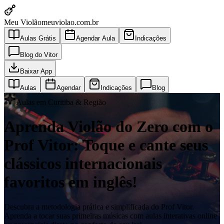
Meu Violão
meuviolao.com.br
Aulas Grátis
Agendar Aula
Indicações
Blog do Vitor
Baixar App
Aulas
Agendar
Indicações
Blog
Aulas em Curitiba & Região
Aprenda Violão do Zero com o
Prof Vitor: Toque e cante seus
clássicos internacionais
favoritos em inglês!
Descubra a metodologia prática e simplificada do Prof Vitor.
Aprenda a tocar suas primeiras músicas com aulas interativas online