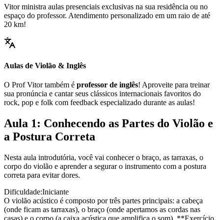
Vitor ministra aulas presenciais exclusivas na sua residência ou no
espaço do professor. Atendimento personalizado em um raio de até
20 km!
Aulas de Violão & Inglês
O Prof Vitor também é
professor de inglês
! Aproveite para treinar
sua pronúncia e cantar seus clássicos internacionais favoritos do
rock, pop e folk com feedback especializado durante as aulas!
Aula 1: Conhecendo as Partes do Violão e
a Postura Correta
Nesta aula introdutória, você vai conhecer o braço, as tarraxas, o
corpo do violão e aprender a segurar o instrumento com a postura
correta para evitar dores.
Dificuldade:
Iniciante
O violão acústico é composto por três partes principais: a cabeça
(onde ficam as tarraxas), o braço (onde apertamos as cordas nas
casas) e o corpo (a caixa acústica que amplifica o som). **Exercício