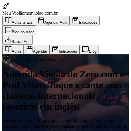
Meu Violão
meuviolao.com.br
Aulas Grátis
Agendar Aula
Indicações
Blog do Vitor
Baixar App
Aulas
Agendar
Indicações
Blog
Aulas em Curitiba & Região
Aprenda Violão do Zero com o
Prof Vitor: Toque e cante seus
clássicos internacionais
favoritos em inglês!
Descubra a metodologia prática e simplificada do Prof Vitor.
Aprenda a tocar suas primeiras músicas com aulas interativas online