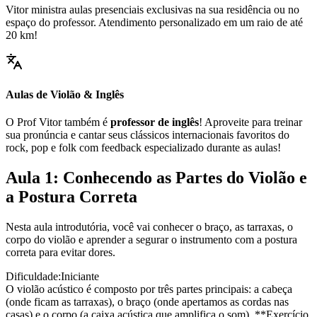
Vitor ministra aulas presenciais exclusivas na sua residência ou no
espaço do professor. Atendimento personalizado em um raio de até
20 km!
Aulas de Violão & Inglês
O Prof Vitor também é
professor de inglês
! Aproveite para treinar
sua pronúncia e cantar seus clássicos internacionais favoritos do
rock, pop e folk com feedback especializado durante as aulas!
Aula 1: Conhecendo as Partes do Violão e
a Postura Correta
Nesta aula introdutória, você vai conhecer o braço, as tarraxas, o
corpo do violão e aprender a segurar o instrumento com a postura
correta para evitar dores.
Dificuldade:
Iniciante
O violão acústico é composto por três partes principais: a cabeça
(onde ficam as tarraxas), o braço (onde apertamos as cordas nas
casas) e o corpo (a caixa acústica que amplifica o som). **Exercício