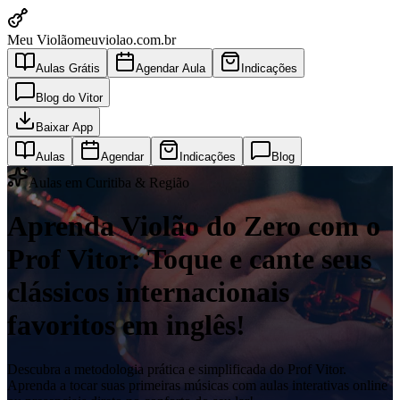
Meu Violão
meuviolao.com.br
Aulas Grátis
Agendar Aula
Indicações
Blog do Vitor
Baixar App
Aulas
Agendar
Indicações
Blog
Aulas em Curitiba & Região
Aprenda Violão do Zero com o
Prof Vitor: Toque e cante seus
clássicos internacionais
favoritos em inglês!
Descubra a metodologia prática e simplificada do Prof Vitor.
Aprenda a tocar suas primeiras músicas com aulas interativas online