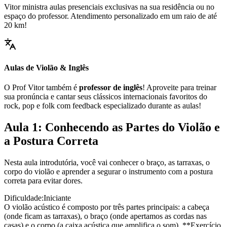
Vitor ministra aulas presenciais exclusivas na sua residência ou no
espaço do professor. Atendimento personalizado em um raio de até
20 km!
Aulas de Violão & Inglês
O Prof Vitor também é
professor de inglês
! Aproveite para treinar
sua pronúncia e cantar seus clássicos internacionais favoritos do
rock, pop e folk com feedback especializado durante as aulas!
Aula 1: Conhecendo as Partes do Violão e
a Postura Correta
Nesta aula introdutória, você vai conhecer o braço, as tarraxas, o
corpo do violão e aprender a segurar o instrumento com a postura
correta para evitar dores.
Dificuldade:
Iniciante
O violão acústico é composto por três partes principais: a cabeça
(onde ficam as tarraxas), o braço (onde apertamos as cordas nas
casas) e o corpo (a caixa acústica que amplifica o som). **Exercício