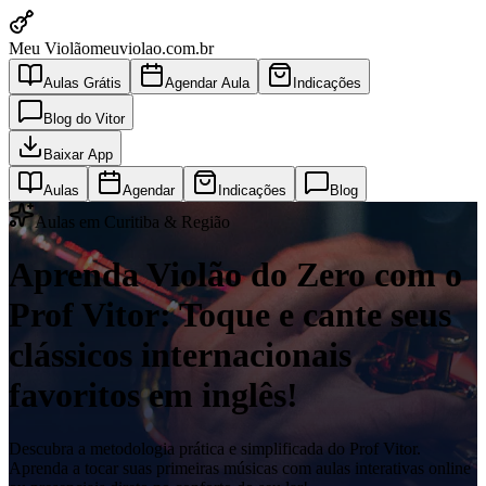
Meu Violão
meuviolao.com.br
Aulas Grátis
Agendar Aula
Indicações
Blog do Vitor
Baixar App
Aulas
Agendar
Indicações
Blog
Aulas em Curitiba & Região
Aprenda Violão do Zero com o
Prof Vitor: Toque e cante seus
clássicos internacionais
favoritos em inglês!
Descubra a metodologia prática e simplificada do Prof Vitor.
Aprenda a tocar suas primeiras músicas com aulas interativas online