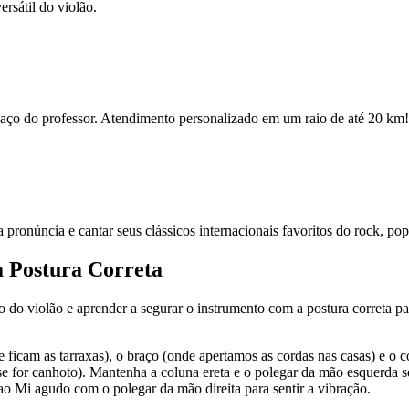
rsátil do violão.
espaço do professor. Atendimento personalizado em um raio de até 20 km!
ua pronúncia e cantar seus clássicos internacionais favoritos do rock, po
a Postura Correta
po do violão e aprender a segurar o instrumento com a postura correta par
e ficam as tarraxas), o braço (onde apertamos as cordas nas casas) e o 
se for canhoto). Mantenha a coluna ereta e o polegar da mão esquerda s
ao Mi agudo com o polegar da mão direita para sentir a vibração.