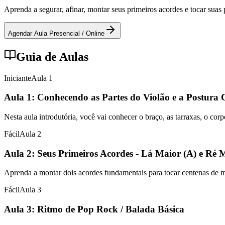
Aprenda a segurar, afinar, montar seus primeiros acordes e tocar sua
Agendar Aula Presencial / Online
Guia de Aulas
Iniciante
Aula
1
Aula 1: Conhecendo as Partes do Violão e a Postura 
Nesta aula introdutória, você vai conhecer o braço, as tarraxas, o cor
Fácil
Aula
2
Aula 2: Seus Primeiros Acordes - Lá Maior (A) e Ré 
Aprenda a montar dois acordes fundamentais para tocar centenas de mús
Fácil
Aula
3
Aula 3: Ritmo de Pop Rock / Balada Básica