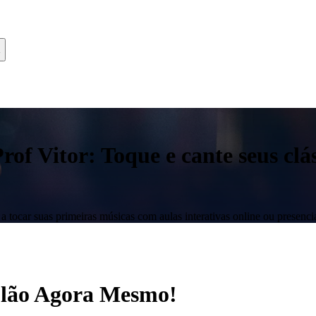
f Vitor: Toque e cante seus clás
 tocar suas primeiras músicas com aulas interativas online ou presencia
iolão Agora Mesmo!