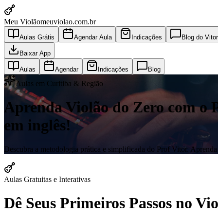
Meu Violão
meuviolao.com.br
Aulas Grátis
Agendar Aula
Indicações
Blog do Vitor
Baixar App
Aulas
Agendar
Indicações
Blog
Aulas em Curitiba & Região
Aprenda Violão do Zero com o Pro
em inglês!
Descubra a metodologia prática e simplificada do Prof Vitor. Aprenda a
Aulas Gratuitas e Interativas
Dê Seus Primeiros Passos no V