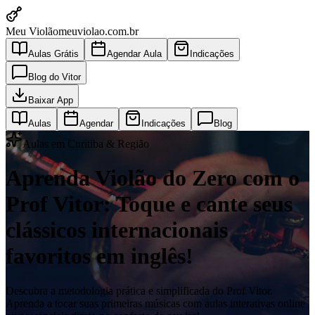
Meu Violão
meuviolao.com.br
Aulas Grátis
Agendar Aula
Indicações
Blog do Vitor
Baixar App
Aulas
Agendar
Indicações
Blog
Aulas em Curitiba & Região
Aprenda Violão do Zero com o
Prof Vitor: Toque e cante seus
clássicos internacionais
favoritos em inglês!
Descubra a metodologia prática e simplificada do Prof Vitor.
Aprenda a tocar suas primeiras músicas com aulas interativas online