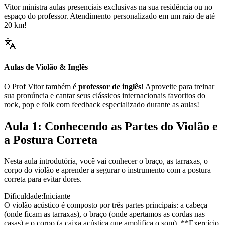
Vitor ministra aulas presenciais exclusivas na sua residência ou no
espaço do professor. Atendimento personalizado em um raio de até
20 km!
Aulas de Violão & Inglês
O Prof Vitor também é
professor de inglês
! Aproveite para treinar
sua pronúncia e cantar seus clássicos internacionais favoritos do
rock, pop e folk com feedback especializado durante as aulas!
Aula 1: Conhecendo as Partes do Violão e
a Postura Correta
Nesta aula introdutória, você vai conhecer o braço, as tarraxas, o
corpo do violão e aprender a segurar o instrumento com a postura
correta para evitar dores.
Dificuldade:
Iniciante
O violão acústico é composto por três partes principais: a cabeça
(onde ficam as tarraxas), o braço (onde apertamos as cordas nas
casas) e o corpo (a caixa acústica que amplifica o som). **Exercício