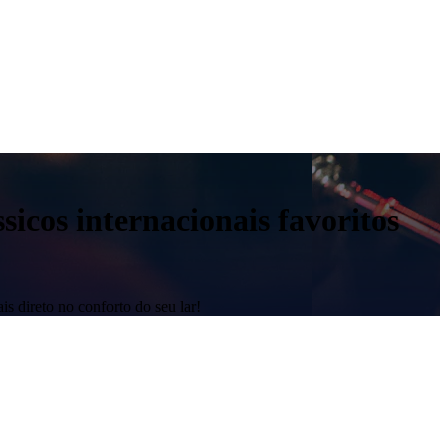
sicos internacionais favoritos
is direto no conforto do seu lar!