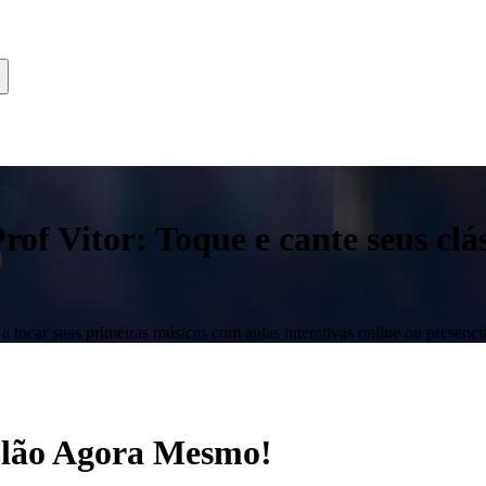
f Vitor: Toque e cante seus clás
 tocar suas primeiras músicas com aulas interativas online ou presencia
iolão Agora Mesmo!