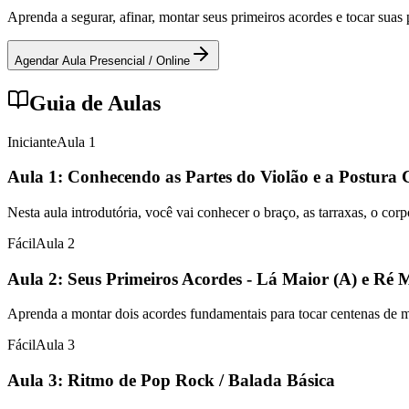
Aprenda a segurar, afinar, montar seus primeiros acordes e tocar sua
Agendar Aula Presencial / Online
Guia de Aulas
Iniciante
Aula
1
Aula 1: Conhecendo as Partes do Violão e a Postura 
Nesta aula introdutória, você vai conhecer o braço, as tarraxas, o cor
Fácil
Aula
2
Aula 2: Seus Primeiros Acordes - Lá Maior (A) e Ré 
Aprenda a montar dois acordes fundamentais para tocar centenas de mús
Fácil
Aula
3
Aula 3: Ritmo de Pop Rock / Balada Básica