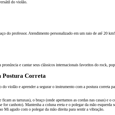
rsátil do violão.
espaço do professor. Atendimento personalizado em um raio de até 20 km!
ua pronúncia e cantar seus clássicos internacionais favoritos do rock, po
a Postura Correta
po do violão e aprender a segurar o instrumento com a postura correta par
e ficam as tarraxas), o braço (onde apertamos as cordas nas casas) e o 
se for canhoto). Mantenha a coluna ereta e o polegar da mão esquerda s
ao Mi agudo com o polegar da mão direita para sentir a vibração.