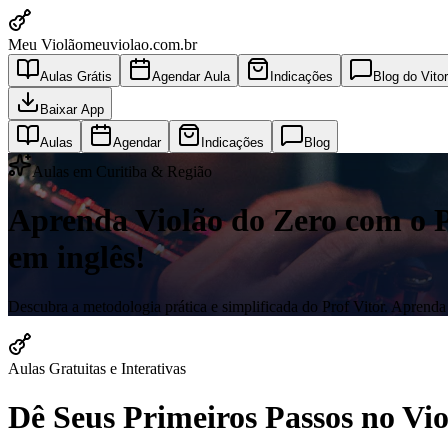
Meu Violão
meuviolao.com.br
Aulas Grátis
Agendar Aula
Indicações
Blog do Vitor
Baixar App
Aulas
Agendar
Indicações
Blog
Aulas em Curitiba & Região
Aprenda Violão do Zero com o Pro
em inglês!
Descubra a metodologia prática e simplificada do Prof Vitor. Aprenda a
Aulas Gratuitas e Interativas
Dê Seus Primeiros Passos no V