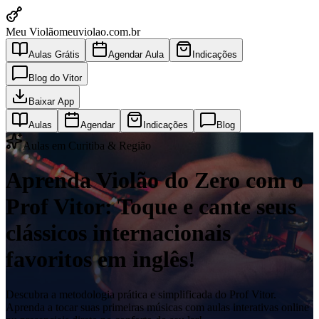
Meu Violão
meuviolao.com.br
Aulas Grátis
Agendar Aula
Indicações
Blog do Vitor
Baixar App
Aulas
Agendar
Indicações
Blog
Aulas em Curitiba & Região
Aprenda Violão do Zero com o
Prof Vitor: Toque e cante seus
clássicos internacionais
favoritos em inglês!
Descubra a metodologia prática e simplificada do Prof Vitor.
Aprenda a tocar suas primeiras músicas com aulas interativas online