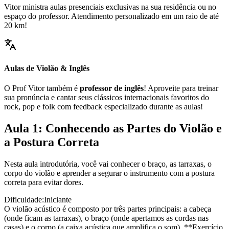
Vitor ministra aulas presenciais exclusivas na sua residência ou no
espaço do professor. Atendimento personalizado em um raio de até
20 km!
Aulas de Violão & Inglês
O Prof Vitor também é
professor de inglês
! Aproveite para treinar
sua pronúncia e cantar seus clássicos internacionais favoritos do
rock, pop e folk com feedback especializado durante as aulas!
Aula 1: Conhecendo as Partes do Violão e
a Postura Correta
Nesta aula introdutória, você vai conhecer o braço, as tarraxas, o
corpo do violão e aprender a segurar o instrumento com a postura
correta para evitar dores.
Dificuldade:
Iniciante
O violão acústico é composto por três partes principais: a cabeça
(onde ficam as tarraxas), o braço (onde apertamos as cordas nas
casas) e o corpo (a caixa acústica que amplifica o som). **Exercício