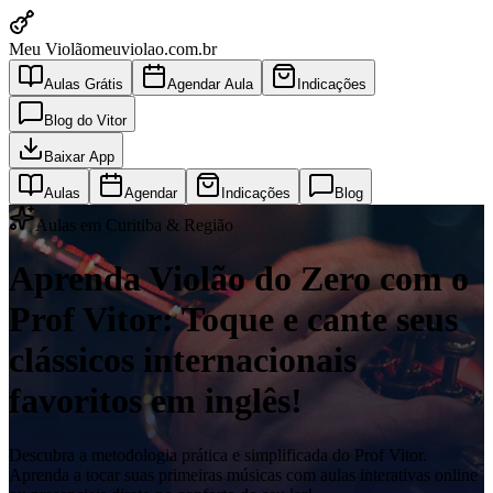
Meu Violão
meuviolao.com.br
Aulas Grátis
Agendar Aula
Indicações
Blog do Vitor
Baixar App
Aulas
Agendar
Indicações
Blog
Aulas em Curitiba & Região
Aprenda Violão do Zero com o
Prof Vitor: Toque e cante seus
clássicos internacionais
favoritos em inglês!
Descubra a metodologia prática e simplificada do Prof Vitor.
Aprenda a tocar suas primeiras músicas com aulas interativas online