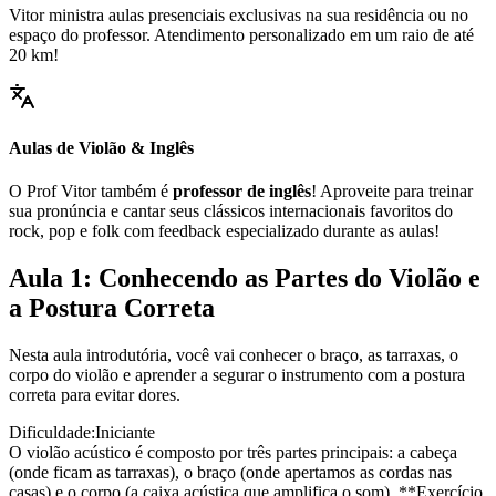
Vitor ministra aulas presenciais exclusivas na sua residência ou no
espaço do professor. Atendimento personalizado em um raio de até
20 km!
Aulas de Violão & Inglês
O Prof Vitor também é
professor de inglês
! Aproveite para treinar
sua pronúncia e cantar seus clássicos internacionais favoritos do
rock, pop e folk com feedback especializado durante as aulas!
Aula 1: Conhecendo as Partes do Violão e
a Postura Correta
Nesta aula introdutória, você vai conhecer o braço, as tarraxas, o
corpo do violão e aprender a segurar o instrumento com a postura
correta para evitar dores.
Dificuldade:
Iniciante
O violão acústico é composto por três partes principais: a cabeça
(onde ficam as tarraxas), o braço (onde apertamos as cordas nas
casas) e o corpo (a caixa acústica que amplifica o som). **Exercício