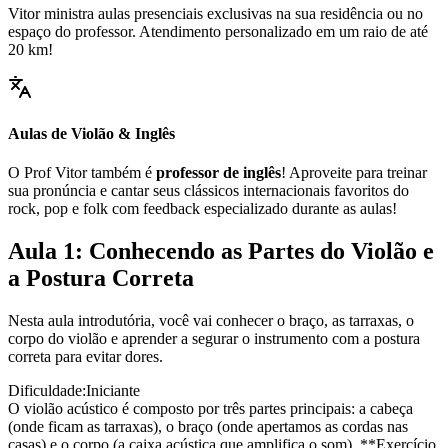
Vitor ministra aulas presenciais exclusivas na sua residência ou no
espaço do professor. Atendimento personalizado em um raio de até
20 km!
Aulas de Violão & Inglês
O Prof Vitor também é
professor de inglês
! Aproveite para treinar
sua pronúncia e cantar seus clássicos internacionais favoritos do
rock, pop e folk com feedback especializado durante as aulas!
Aula 1: Conhecendo as Partes do Violão e
a Postura Correta
Nesta aula introdutória, você vai conhecer o braço, as tarraxas, o
corpo do violão e aprender a segurar o instrumento com a postura
correta para evitar dores.
Dificuldade:
Iniciante
O violão acústico é composto por três partes principais: a cabeça
(onde ficam as tarraxas), o braço (onde apertamos as cordas nas
casas) e o corpo (a caixa acústica que amplifica o som). **Exercício