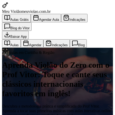
Meu Violão
meuviolao.com.br
Aulas Grátis
Agendar Aula
Indicações
Blog do Vitor
Baixar App
Aulas
Agendar
Indicações
Blog
Aulas em Curitiba & Região
Aprenda Violão do Zero com o
Prof Vitor: Toque e cante seus
clássicos internacionais
favoritos em inglês!
Descubra a metodologia prática e simplificada do Prof Vitor.
Aprenda a tocar suas primeiras músicas com aulas interativas online