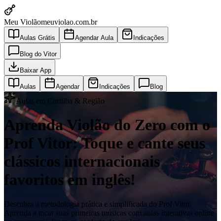
Meu Violão
meuviolao.com.br
Aulas Grátis
Agendar Aula
Indicações
Blog do Vitor
Baixar App
Aulas
Agendar
Indicações
Blog
Aulas em Curitiba & Região
Aprenda Violão do Zero com o
Prof Vitor: Toque e cante seus
clássicos internacionais
favoritos em inglês!
Descubra a metodologia prática e simplificada do Prof Vitor.
Aprenda a tocar suas primeiras músicas com aulas interativas online