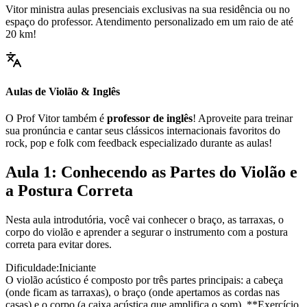
Vitor ministra aulas presenciais exclusivas na sua residência ou no
espaço do professor. Atendimento personalizado em um raio de até
20 km!
Aulas de Violão & Inglês
O Prof Vitor também é
professor de inglês
! Aproveite para treinar
sua pronúncia e cantar seus clássicos internacionais favoritos do
rock, pop e folk com feedback especializado durante as aulas!
Aula 1: Conhecendo as Partes do Violão e
a Postura Correta
Nesta aula introdutória, você vai conhecer o braço, as tarraxas, o
corpo do violão e aprender a segurar o instrumento com a postura
correta para evitar dores.
Dificuldade:
Iniciante
O violão acústico é composto por três partes principais: a cabeça
(onde ficam as tarraxas), o braço (onde apertamos as cordas nas
casas) e o corpo (a caixa acústica que amplifica o som). **Exercício